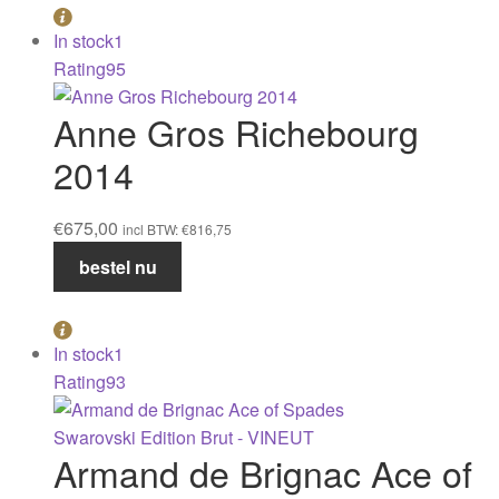
In stock
1
Rating
95
Anne Gros Richebourg
2014
€
675,00
incl BTW:
€
816,75
Anne
bestel nu
Gros
Richebourg
2014
In stock
1
aantal
Rating
93
Armand de Brignac Ace of