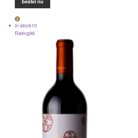
bestel nu
2012
aantal
In stock
10
Rating
96