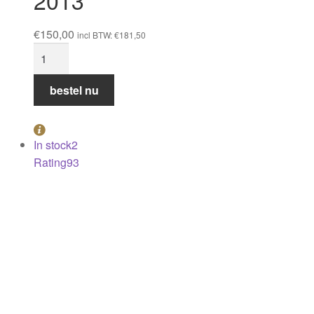
Auguste Clape Cornas
2014
€
130,00
incl BTW:
€
157,30
Auguste
Clape
Cornas
bestel nu
2014
aantal