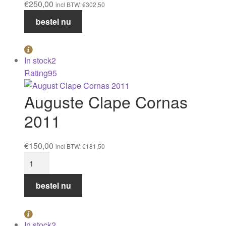
Le
€
250,00
incl BTW:
€
302,50
Desir
Auguste
bestel nu
2018
Clape
owc3
Cornas
aantal
2010
In stock
2
aantal
Rating
95
Auguste Clape Cornas
2011
€
150,00
incl BTW:
€
181,50
Auguste
Clape
Cornas
bestel nu
2011
aantal
In stock
2