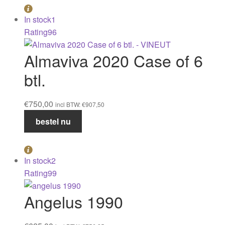
In stock
1
Rating
96
Almaviva 2020 Case of 6
btl.
€
750,00
incl BTW:
€
907,50
Almaviva
bestel nu
2020
Case
of
In stock
2
6
Rating
99
btl.
aantal
Angelus 1990