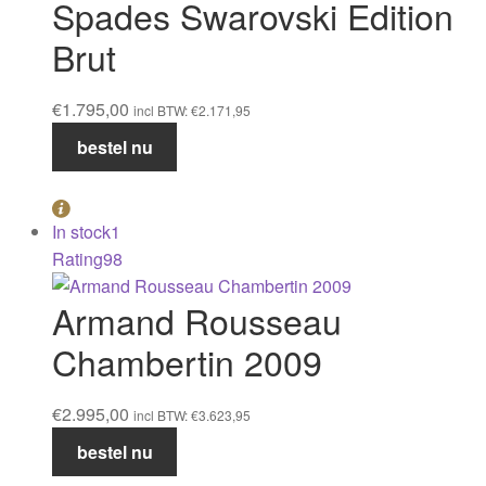
Spades Swarovski Edition
Brut
€
1.795,00
incl BTW:
€
2.171,95
Armand
bestel nu
de
Brignac
Ace
In stock
1
of
Rating
98
Spades
Swarovski
Armand Rousseau
Edition
Chambertin 2009
Brut
aantal
€
2.995,00
incl BTW:
€
3.623,95
Armand
bestel nu
Rousseau