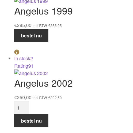
Angelus 1999
€
295,00
incl BTW:
€
356,95
Angelus
bestel nu
1999
aantal
In stock
2
Rating
91
Angelus 2002
€
250,00
incl BTW:
€
302,50
Angelus
2002
aantal
bestel nu