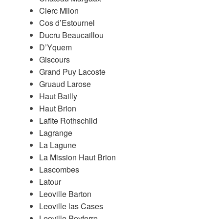
Clerc Milon
Cos d’Estournel
Ducru Beaucaillou
D’Yquem
Giscours
Grand Puy Lacoste
Gruaud Larose
Haut Bailly
Haut Brion
Lafite Rothschild
Lagrange
La Lagune
La Mission Haut Brion
Lascombes
Latour
Leoville Barton
Leoville las Cases
Leoville Poyferre