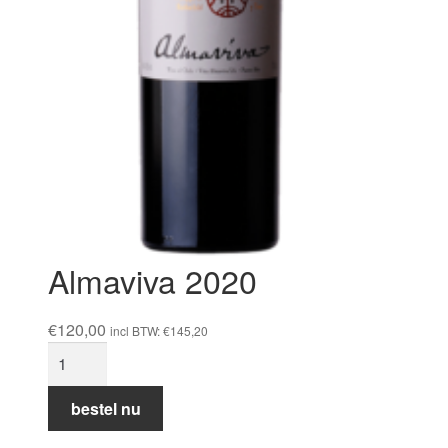
Almaviva 2020
€
120,00
incl BTW:
€
145,20
Almaviva
2020
aantal
bestel nu