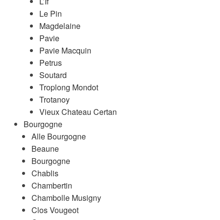
L’If
Le Pin
Magdelaine
Pavie
Pavie Macquin
Petrus
Soutard
Troplong Mondot
Trotanoy
Vieux Chateau Certan
Bourgogne
Alle Bourgogne
Beaune
Bourgogne
Chablis
Chambertin
Chambolle Musigny
Clos Vougeot