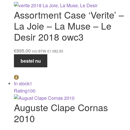
aantal
Assortment Case ‘Verite’ –
La Joie – La Muse – Le
Desir 2018 owc3
€
895,00
incl BTW:
€
1.082,95
Assortment
bestel nu
Case
'Verite'
-
In stock
1
La
Rating
100
Joie
-
Auguste Clape Cornas
La
2010
Muse
-