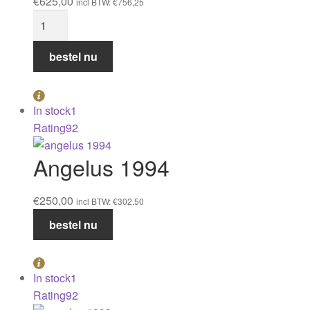
€
625,00
incl BTW:
€
756,25
Angelus
1990
aantal
bestel nu
In stock
1
Rating
92
Angelus 1994
€
250,00
incl BTW:
€
302,50
Angelus
bestel nu
1994
aantal
In stock
1
Rating
92