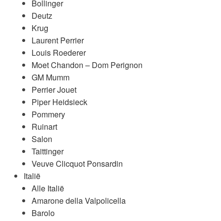
Bollinger
Deutz
Krug
Laurent Perrier
Louis Roederer
Moet Chandon – Dom Perignon
GM Mumm
Perrier Jouet
Piper Heidsieck
Pommery
Ruinart
Salon
Taittinger
Veuve Clicquot Ponsardin
Italië
Alle Italië
Amarone della Valpolicella
Barolo