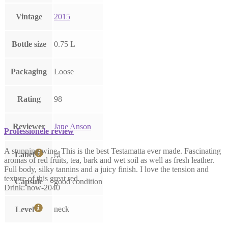
Vintage
2015
Bottle size
0.75 L
Packaging
Loose
Rating
98
Reviewer
Jane Anson
Professionele review
A stunning wine. This is the best Testamatta ever made. Fascinating
gl
Label
aromas of red fruits, tea, bark and wet soil as well as fresh leather.
Full body, silky tannins and a juicy finish. I love the tension and
texture of this great red.
Capsule
good condition
Drink: now-2040
neck
Level