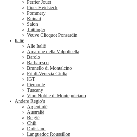
Perrier Jouet
Piper Heidsieck
Pommery
Ruinart
Salon
Taittinger
Veuve Clicquot Ponsardin
Italië
Alle Italië
Amarone della Valpolicella
Barolo
Barbaresco
Brunello di Montalcino
Friuli-Venezia Giulia
IGT
Piemonte
Tuscany
Vino Nobile di Montepulciano
Andere Regio’s
Argentinië
Australië
België
Chili
Duitsland
Languedoc Roussillon