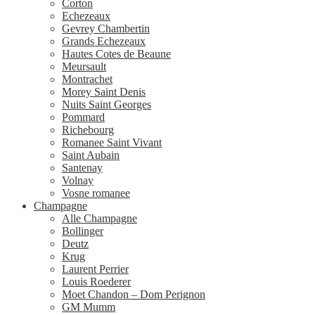
Corton
Echezeaux
Gevrey Chambertin
Grands Echezeaux
Hautes Cotes de Beaune
Meursault
Montrachet
Morey Saint Denis
Nuits Saint Georges
Pommard
Richebourg
Romanee Saint Vivant
Saint Aubain
Santenay
Volnay
Vosne romanee
Champagne
Alle Champagne
Bollinger
Deutz
Krug
Laurent Perrier
Louis Roederer
Moet Chandon – Dom Perignon
GM Mumm