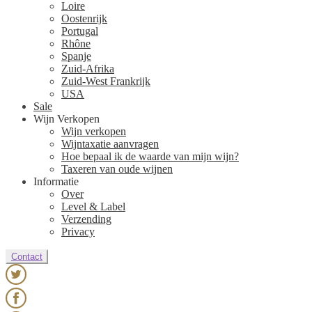
Loire
Oostenrijk
Portugal
Rhône
Spanje
Zuid-Afrika
Zuid-West Frankrijk
USA
Sale
Wijn Verkopen
Wijn verkopen
Wijntaxatie aanvragen
Hoe bepaal ik de waarde van mijn wijn?
Taxeren van oude wijnen
Informatie
Over
Level & Label
Verzending
Privacy
Contact