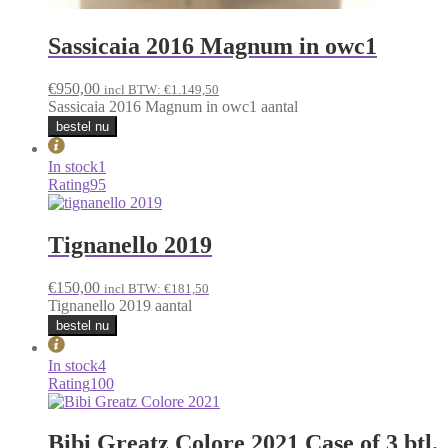
Sassicaia 2016 Magnum in owc1
€
950,00
incl BTW:
€
1.149,50
Sassicaia 2016 Magnum in owc1 aantal
bestel nu
In stock
1
Rating
95
Tignanello 2019
€
150,00
incl BTW:
€
181,50
Tignanello 2019 aantal
bestel nu
In stock
4
Rating
100
Bibi Greatz Colore 2021 Case of 3 btl.