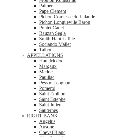
Mouton Rothschild
Palmer
Pape Clement
Pichon Comtesse de Lalande
Pichon Longueville Baron
Pontet Canet
Rauzan Segla
Smith Haut Lafitte
Sociando Mallet
Talbot
APPELLATIONS
Haut Medoc
Margaux
Medoc
Pauillac
Pessac Leognan
Pomerol
Saint Emilion
Saint Estephe
Saint Julien
Sauternes
RIGHT BANK
Angelus
Ausone
Cheval Blanc