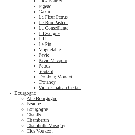
Clos Fourtet
Figeac
Gazin
La Fleur Petrus
Le Bon Pasteur
La Conseillante
L’Evangile
L’If
Le Pin
Magdelaine
Pavie
Pavie Macquin
Petrus
Soutard
Troplong Mondot
Trotanoy
Vieux Chateau Certan
Bourgogne
Alle Bourgogne
Beaune
Bourgogne
Chablis
Chambertin
Chambolle Musigny
Clos Vougeot