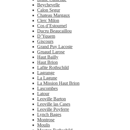
Beychevelle
Calon Segur
Chateau Margaux
Clerc Milon
Cos d’Estournel
Ducru Beaucaillou
D’Yquem
Giscours
Grand Puy Lacoste
Gruaud Larose
Haut Bailly
Haut Brion
Lafite Rothschild
Lagrange
La Lagune
La Mission Haut Brion
Lascombes
Latour
Leoville Barton
Leoville las Cases
Leoville Poyferre
Lynch Bages
Montrose
Moulis