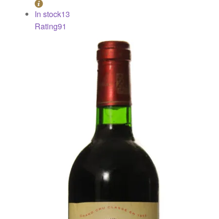
In stock
13
Rating
91