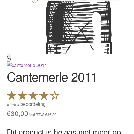
🔍
Cantemerle 2011
91-95 beoordeling
€
30,00
incl BTW:
€
36,30
Dit product is helaas niet meer op