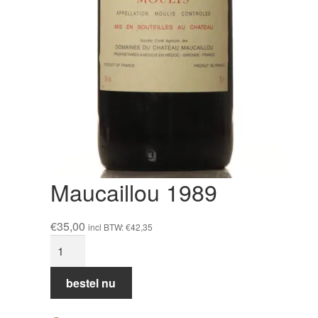
Maucaillou 1989
€
35,00
incl BTW:
€
42,35
Maucaillou
1989
aantal
bestel nu