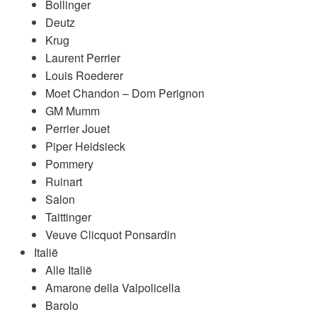
Bollinger
Deutz
Krug
Laurent Perrier
Louis Roederer
Moet Chandon – Dom Perignon
GM Mumm
Perrier Jouet
Piper Heidsieck
Pommery
Ruinart
Salon
Taittinger
Veuve Clicquot Ponsardin
Italië
Alle Italië
Amarone della Valpolicella
Barolo