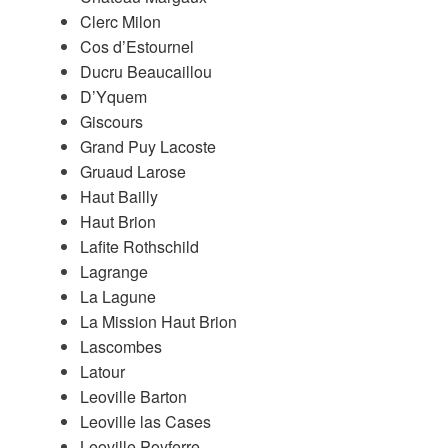
Clerc Milon
Cos d’Estournel
Ducru Beaucaillou
D’Yquem
Giscours
Grand Puy Lacoste
Gruaud Larose
Haut Bailly
Haut Brion
Lafite Rothschild
Lagrange
La Lagune
La Mission Haut Brion
Lascombes
Latour
Leoville Barton
Leoville las Cases
Leoville Poyferre