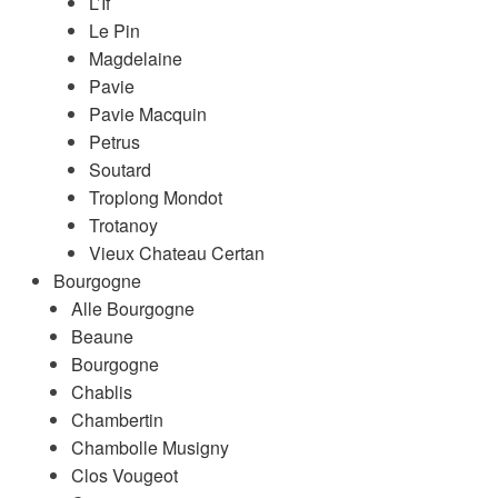
L’If
Le Pin
Magdelaine
Pavie
Pavie Macquin
Petrus
Soutard
Troplong Mondot
Trotanoy
Vieux Chateau Certan
Bourgogne
Alle Bourgogne
Beaune
Bourgogne
Chablis
Chambertin
Chambolle Musigny
Clos Vougeot