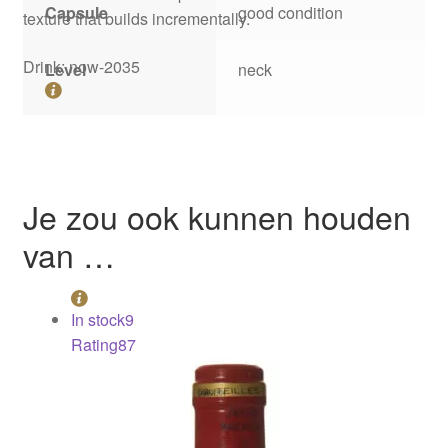
Capsule
good condition
texture that builds incrementally.
Drink: now-2035
Level
neck
Je zou ook kunnen houden
van …
In stock
9
Rating
87