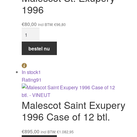
1996
€
80,00
incl BTW:
€
96,80
Malescot
St.
Exupery
bestel nu
1996
aantal
In stock
1
Rating
91
Malescot Saint Exupery
1996 Case of 12 btl.
€
895,00
incl BTW:
€
1.082,95