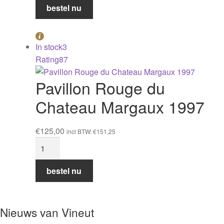
Malescot
bestel nu
Saint
Exupery
1996
In stock
3
Case
Rating
87
of
12
Pavillon Rouge du
btl.
Chateau Margaux 1997
aantal
€
125,00
incl BTW:
€
151,25
Pavillon
Rouge
du
bestel nu
Chateau
Margaux
1997
Nieuws van Vineut
aantal