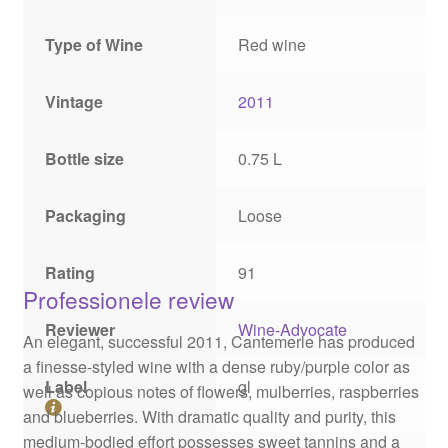
Type of Wine
Red wine
Vintage
2011
Bottle size
0.75 L
Packaging
Loose
Rating
91
Professionele review
Reviewer
Wine-Advocate
An elegant, successful 2011, Cantemerle has produced
a finesse-styled wine with a dense ruby/purple color as
Label
gl
well as copious notes of flowers, mulberries, raspberries
and blueberries. With dramatic quality and purity, this
medium-bodied effort possesses sweet tannins and a