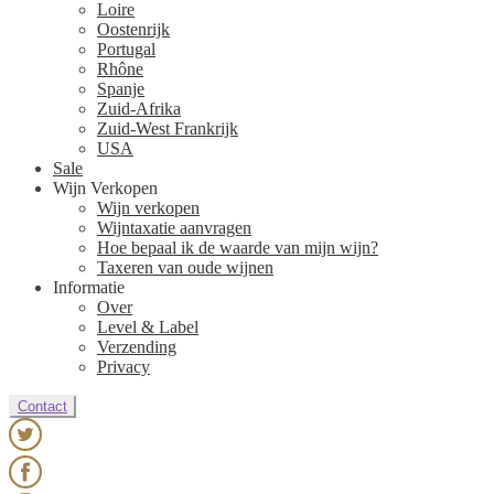
Loire
Oostenrijk
Portugal
Rhône
Spanje
Zuid-Afrika
Zuid-West Frankrijk
USA
Sale
Wijn Verkopen
Wijn verkopen
Wijntaxatie aanvragen
Hoe bepaal ik de waarde van mijn wijn?
Taxeren van oude wijnen
Informatie
Over
Level & Label
Verzending
Privacy
Contact