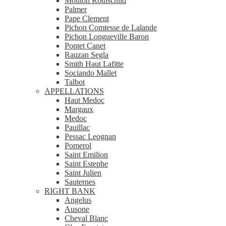
Mouton Rothschild
Palmer
Pape Clement
Pichon Comtesse de Lalande
Pichon Longueville Baron
Pontet Canet
Rauzan Segla
Smith Haut Lafitte
Sociando Mallet
Talbot
APPELLATIONS
Haut Medoc
Margaux
Medoc
Pauillac
Pessac Leognan
Pomerol
Saint Emilion
Saint Estephe
Saint Julien
Sauternes
RIGHT BANK
Angelus
Ausone
Cheval Blanc