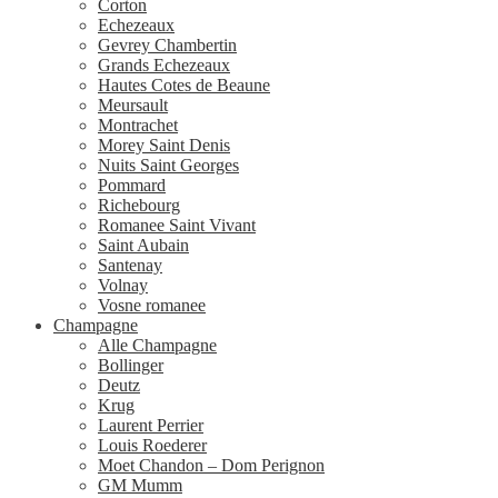
Corton
Echezeaux
Gevrey Chambertin
Grands Echezeaux
Hautes Cotes de Beaune
Meursault
Montrachet
Morey Saint Denis
Nuits Saint Georges
Pommard
Richebourg
Romanee Saint Vivant
Saint Aubain
Santenay
Volnay
Vosne romanee
Champagne
Alle Champagne
Bollinger
Deutz
Krug
Laurent Perrier
Louis Roederer
Moet Chandon – Dom Perignon
GM Mumm