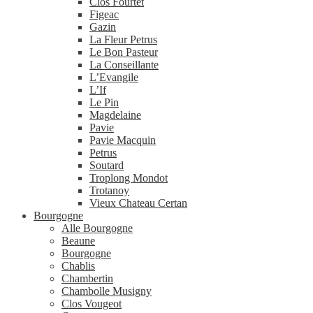
Clos Fourtet
Figeac
Gazin
La Fleur Petrus
Le Bon Pasteur
La Conseillante
L’Evangile
L’If
Le Pin
Magdelaine
Pavie
Pavie Macquin
Petrus
Soutard
Troplong Mondot
Trotanoy
Vieux Chateau Certan
Bourgogne
Alle Bourgogne
Beaune
Bourgogne
Chablis
Chambertin
Chambolle Musigny
Clos Vougeot