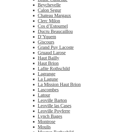
Beychevelle
Calon Segur
Chateau Margaux
Clerc Milon
Cos d’Estournel
Ducru Beaucaillou
D’Yquem
Giscours
Grand Puy Lacoste
Gruaud Larose
Haut Bailly
Haut Brion
Lafite Rothschild
Lagrange
La Lagune
La Mission Haut Brion
Lascombes
Latour
Leoville Barton
Leoville las Cases
Leoville Poyferre
Lynch Bages
Montrose
Moulis