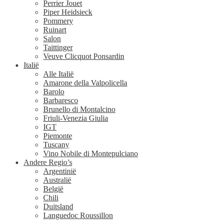
Perrier Jouet
Piper Heidsieck
Pommery
Ruinart
Salon
Taittinger
Veuve Clicquot Ponsardin
Italië
Alle Italië
Amarone della Valpolicella
Barolo
Barbaresco
Brunello di Montalcino
Friuli-Venezia Giulia
IGT
Piemonte
Tuscany
Vino Nobile di Montepulciano
Andere Regio’s
Argentinië
Australië
België
Chili
Duitsland
Languedoc Roussillon