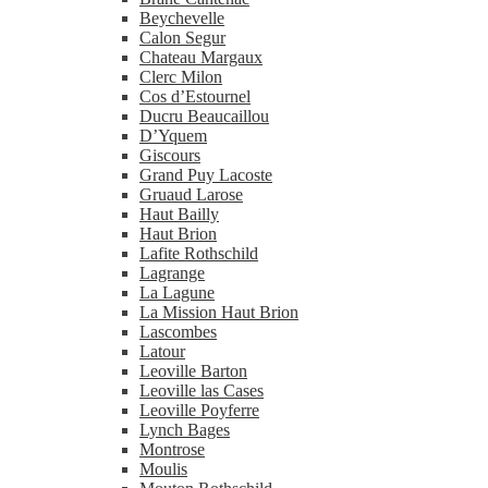
Beychevelle
Calon Segur
Chateau Margaux
Clerc Milon
Cos d’Estournel
Ducru Beaucaillou
D’Yquem
Giscours
Grand Puy Lacoste
Gruaud Larose
Haut Bailly
Haut Brion
Lafite Rothschild
Lagrange
La Lagune
La Mission Haut Brion
Lascombes
Latour
Leoville Barton
Leoville las Cases
Leoville Poyferre
Lynch Bages
Montrose
Moulis