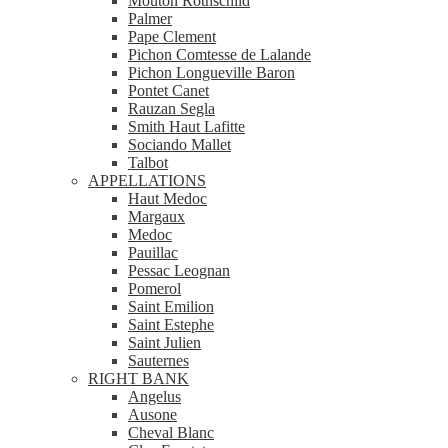
Mouton Rothschild
Palmer
Pape Clement
Pichon Comtesse de Lalande
Pichon Longueville Baron
Pontet Canet
Rauzan Segla
Smith Haut Lafitte
Sociando Mallet
Talbot
APPELLATIONS
Haut Medoc
Margaux
Medoc
Pauillac
Pessac Leognan
Pomerol
Saint Emilion
Saint Estephe
Saint Julien
Sauternes
RIGHT BANK
Angelus
Ausone
Cheval Blanc