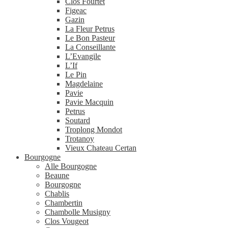
Clos Fourtet
Figeac
Gazin
La Fleur Petrus
Le Bon Pasteur
La Conseillante
L’Evangile
L’If
Le Pin
Magdelaine
Pavie
Pavie Macquin
Petrus
Soutard
Troplong Mondot
Trotanoy
Vieux Chateau Certan
Bourgogne
Alle Bourgogne
Beaune
Bourgogne
Chablis
Chambertin
Chambolle Musigny
Clos Vougeot