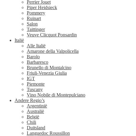
Perrier Jouet
Piper Heidsieck
Pommery
Ruinart
Salon
Taittinger
Veuve Clicquot Ponsardin
Italië
Alle Italië
Amarone della Valpolicella
Barolo
Barbaresco
Brunello di Montalcino
Friuli-Venezia Giulia
IGT
Piemonte
Tuscany
Vino Nobile di Montepulciano
Andere Regio’s
Argentinië
Australië
België
Chili
Duitsland
Languedoc Roussillon