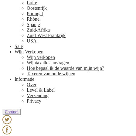
Loire
Oostenrijk
Portugal
Rhône
Spanje
Zuid-Afrika
Zuid-West Frankrijk
USA
Sale
Wijn Verkopen
Wijn verkopen
Wijntaxatie aanvragen
Hoe bepaal ik de waarde van mijn wijn?
Taxeren van oude wijnen
Informatie
Over
Level & Label
Verzending
Privacy
Contact