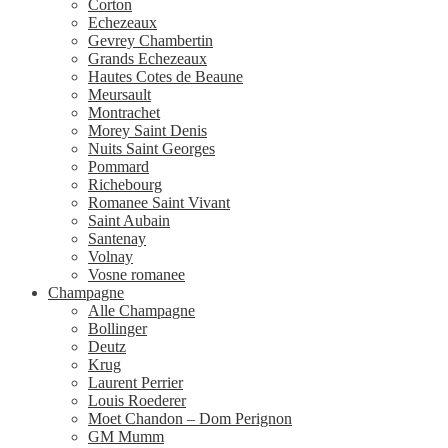
Corton
Echezeaux
Gevrey Chambertin
Grands Echezeaux
Hautes Cotes de Beaune
Meursault
Montrachet
Morey Saint Denis
Nuits Saint Georges
Pommard
Richebourg
Romanee Saint Vivant
Saint Aubain
Santenay
Volnay
Vosne romanee
Champagne
Alle Champagne
Bollinger
Deutz
Krug
Laurent Perrier
Louis Roederer
Moet Chandon – Dom Perignon
GM Mumm