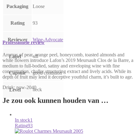
Packaging
Loose
Rating
93
Reviewer
Wine-Advocate
Professionele review
Aromas of pear, orange peel, honeycomb, toasted almonds and
sdl
Label
white flowers introduce Lafon’s 2019 Meursault Clos de la Barre, a
medium to full-bodied, satiny and enveloping wine with fine
concentration, chalky structuring extract and lively acids. While its
Capsule
good condition
depth of fruit may lend it deceptive youthful charm, it’s built to age.
Drink: now-2040
neck
Level
Je zou ook kunnen houden van …
In stock
1
Rating
93