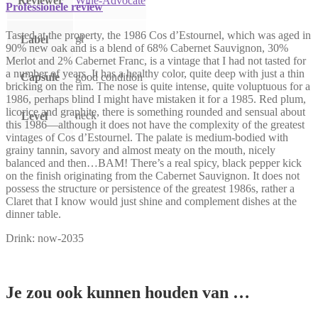
Reviewer
Wine-Advocate
Professionele review
Tasted at the property, the 1986 Cos d’Estournel, which was aged in
gl
Label
90% new oak and is a blend of 68% Cabernet Sauvignon, 30%
Merlot and 2% Cabernet Franc, is a vintage that I had not tasted for
a number of years. It has a healthy color, quite deep with just a thin
Capsule
good condition
bricking on the rim. The nose is quite intense, quite voluptuous for a
1986, perhaps blind I might have mistaken it for a 1985. Red plum,
licorice and graphite, there is something rounded and sensual about
neck
Level
this 1986—although it does not have the complexity of the greatest
vintages of Cos d’Estournel. The palate is medium-bodied with
grainy tannin, savory and almost meaty on the mouth, nicely
balanced and then…BAM! There’s a real spicy, black pepper kick
on the finish originating from the Cabernet Sauvignon. It does not
possess the structure or persistence of the greatest 1986s, rather a
Claret that I know would just shine and complement dishes at the
dinner table.
Drink: now-2035
Je zou ook kunnen houden van …