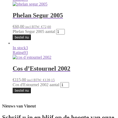
Phelan Segur 2005
€
60,00
incl BTW:
€
72,60
Phelan Segur 2005 aantal
bestel nu
In stock
3
Rating
93
Cos d’Estournel 2002
€
115,00
incl BTW:
€
139,15
Cos d'Estournel 2002 aantal
bestel nu
Nieuws van Vineut
Schrijf u in en blijf op de hoogte van onze