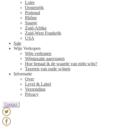
Loire
Oostenrijk
Portugal
Rhône
Spanje
Zuid-Afrika
Zuid-West Frankrijk
USA
Sale
Wijn Verkopen
Wijn verkopen
Wijntaxatie aanvragen
Hoe bepaal ik de waarde van mijn wijn?
Taxeren van oude wijnen
Informatie
Over
Level & Label
Verzending
Privacy
Contact