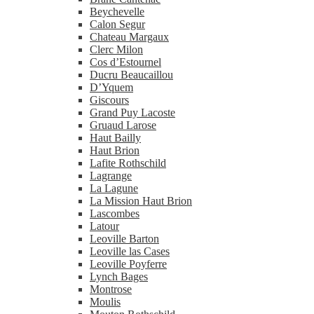
Beychevelle
Calon Segur
Chateau Margaux
Clerc Milon
Cos d’Estournel
Ducru Beaucaillou
D’Yquem
Giscours
Grand Puy Lacoste
Gruaud Larose
Haut Bailly
Haut Brion
Lafite Rothschild
Lagrange
La Lagune
La Mission Haut Brion
Lascombes
Latour
Leoville Barton
Leoville las Cases
Leoville Poyferre
Lynch Bages
Montrose
Moulis