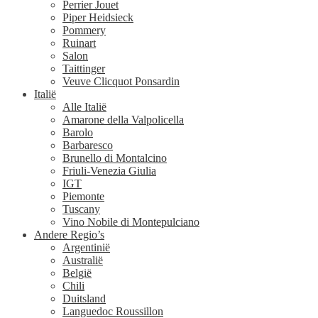
Perrier Jouet
Piper Heidsieck
Pommery
Ruinart
Salon
Taittinger
Veuve Clicquot Ponsardin
Italië
Alle Italië
Amarone della Valpolicella
Barolo
Barbaresco
Brunello di Montalcino
Friuli-Venezia Giulia
IGT
Piemonte
Tuscany
Vino Nobile di Montepulciano
Andere Regio’s
Argentinië
Australië
België
Chili
Duitsland
Languedoc Roussillon