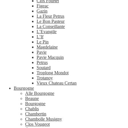
Clos Fourtet
Figeac
Gazin
La Fleur Petrus
Le Bon Pasteur
La Conseillante
L’Evangile
L’If
Le Pin
Magdelaine
Pavie
Pavie Macquin
Petrus
Soutard
Troplong Mondot
Trotanoy
Vieux Chateau Certan
Bourgogne
Alle Bourgogne
Beaune
Bourgogne
Chablis
Chambertin
Chambolle Musigny
Clos Vougeot