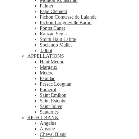
Mouton Rothschild
Palmer
Pape Clement
Pichon Comtesse de Lalande
Pichon Longueville Baron
Pontet Canet
Rauzan Segla
Smith Haut Lafitte
Sociando Mallet
Talbot
APPELLATIONS
Haut Medoc
Margaux
Medoc
Pauillac
Pessac Leognan
Pomerol
Saint Emilion
Saint Estephe
Saint Julien
Sauternes
RIGHT BANK
Angelus
Ausone
Cheval Blanc