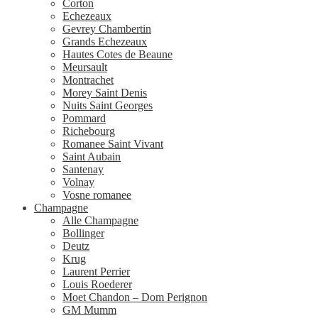
Corton
Echezeaux
Gevrey Chambertin
Grands Echezeaux
Hautes Cotes de Beaune
Meursault
Montrachet
Morey Saint Denis
Nuits Saint Georges
Pommard
Richebourg
Romanee Saint Vivant
Saint Aubain
Santenay
Volnay
Vosne romanee
Champagne
Alle Champagne
Bollinger
Deutz
Krug
Laurent Perrier
Louis Roederer
Moet Chandon – Dom Perignon
GM Mumm