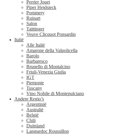
Perrier Jouet
Piper Heidsieck
Pommery
Ruinart
Salon
Taittinger
Veuve Clicquot Ponsardin
Italië
Alle Italië
Amarone della Valpolicella
Barolo
Barbaresco
Brunello di Montalcino
Friuli-Venezia Giulia
IGT
Piemonte
Tuscany
Vino Nobile di Montepulciano
Andere Regio’s
Argentinië
Australië
België
Chili
Duitsland
Languedoc Roussillon