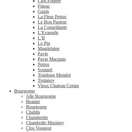
Clos Fourtet
Figeac
Gazin
La Fleur Petrus
Le Bon Pasteur
La Conseillante
L’Evangile
L’If
Le Pin
Magdelaine
Pavie
Pavie Macquin
Petrus
Soutard
Troplong Mondot
Trotanoy
Vieux Chateau Certan
Bourgogne
Alle Bourgogne
Beaune
Bourgogne
Chablis
Chambertin
Chambolle Musigny
Clos Vougeot