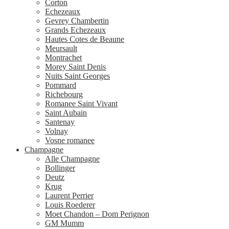
Corton
Echezeaux
Gevrey Chambertin
Grands Echezeaux
Hautes Cotes de Beaune
Meursault
Montrachet
Morey Saint Denis
Nuits Saint Georges
Pommard
Richebourg
Romanee Saint Vivant
Saint Aubain
Santenay
Volnay
Vosne romanee
Champagne
Alle Champagne
Bollinger
Deutz
Krug
Laurent Perrier
Louis Roederer
Moet Chandon – Dom Perignon
GM Mumm