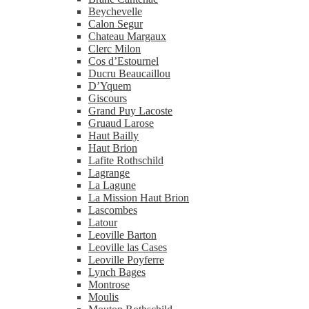
Beychevelle
Calon Segur
Chateau Margaux
Clerc Milon
Cos d’Estournel
Ducru Beaucaillou
D’Yquem
Giscours
Grand Puy Lacoste
Gruaud Larose
Haut Bailly
Haut Brion
Lafite Rothschild
Lagrange
La Lagune
La Mission Haut Brion
Lascombes
Latour
Leoville Barton
Leoville las Cases
Leoville Poyferre
Lynch Bages
Montrose
Moulis