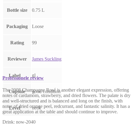
Bottle size
0.75 L
Packaging
Loose
Rating
99
Reviewer
James Suckling
gl
Label
Professionele review
The 2008 Champagne Rosé is another elegant expression, offering
Capsule
good condition
notes of cardamom, strawberry, and dried flowers. The palate is dry
and well-structured and is balanced and long on the finish, with
notes of dried orange peel, redcurrant, and fantastic salinity. It has a
neck
Level
great application at the table and should continue to improve.
Drink: now-2040