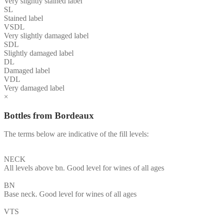
Very slightly stained label
SL
Stained label
VSDL
Very slightly damaged label
SDL
Slightly damaged label
DL
Damaged label
VDL
Very damaged label
×
Bottles from Bordeaux
The terms below are indicative of the fill levels:
NECK
All levels above bn. Good level for wines of all ages
BN
Base neck. Good level for wines of all ages
VTS