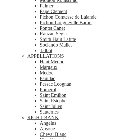
Mouton Rothschild
Palmer
Pape Clement
Pichon Comtesse de Lalande
Pichon Longueville Baron
Pontet Canet
Rauzan Segla
Smith Haut Lafitte
Sociando Mallet
Talbot
APPELLATIONS
Haut Medoc
Margaux
Medoc
Pauillac
Pessac Leognan
Pomerol
Saint Emilion
Saint Estephe
Saint Julien
Sauternes
RIGHT BANK
Angelus
Ausone
Cheval Blanc