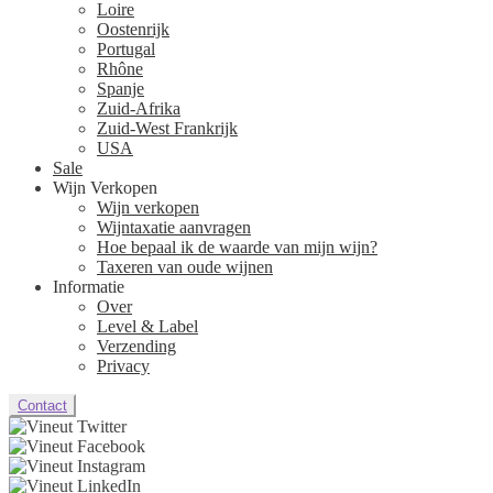
Loire
Oostenrijk
Portugal
Rhône
Spanje
Zuid-Afrika
Zuid-West Frankrijk
USA
Sale
Wijn Verkopen
Wijn verkopen
Wijntaxatie aanvragen
Hoe bepaal ik de waarde van mijn wijn?
Taxeren van oude wijnen
Informatie
Over
Level & Label
Verzending
Privacy
Contact