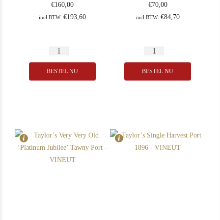
€
160,00
€
70,00
€
193,60
€
84,70
incl BTW:
incl BTW:
BESTEL NU
BESTEL NU
In Stock
2
In Stock
2
Rating
94
Rating
98