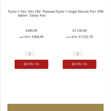
Taylor’s Very Very Old ‘Platinum
Taylor’s Single Harvest Port 1896
Jubilee’ Tawny Port
€
400,00
€
3.250,00
€
484,00
€
3.932,50
incl BTW:
incl BTW:
BESTEL NU
BESTEL NU