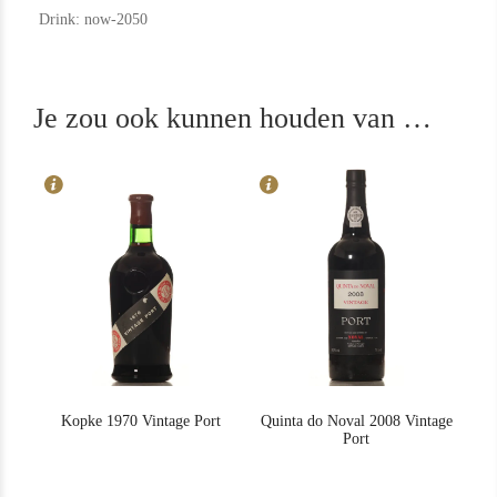
Drink: now-2050
In Stock
5
In Stock
6
Rating
92
Rating
94
Je zou ook kunnen houden van …
Kopke 1970 Vintage Port
Quinta do Noval 2008 Vintage
Port