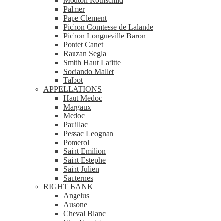
Mouton Rothschild
Palmer
Pape Clement
Pichon Comtesse de Lalande
Pichon Longueville Baron
Pontet Canet
Rauzan Segla
Smith Haut Lafitte
Sociando Mallet
Talbot
APPELLATIONS
Haut Medoc
Margaux
Medoc
Pauillac
Pessac Leognan
Pomerol
Saint Emilion
Saint Estephe
Saint Julien
Sauternes
RIGHT BANK
Angelus
Ausone
Cheval Blanc