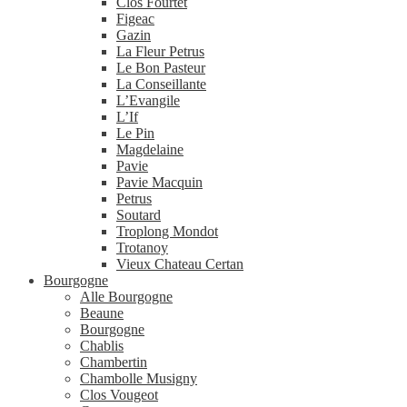
Clos Fourtet
Figeac
Gazin
La Fleur Petrus
Le Bon Pasteur
La Conseillante
L’Evangile
L’If
Le Pin
Magdelaine
Pavie
Pavie Macquin
Petrus
Soutard
Troplong Mondot
Trotanoy
Vieux Chateau Certan
Bourgogne
Alle Bourgogne
Beaune
Bourgogne
Chablis
Chambertin
Chambolle Musigny
Clos Vougeot