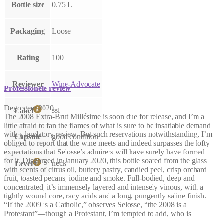
Bottle size
0.75 L
Packaging
Loose
Rating
100
Reviewer
Wine-Advocate
Professionele review
Degorgee: 2020
ssl
Label
The 2008 Extra-Brut Millésime is soon due for release, and I’m a
little afraid to fan the flames of what is sure to be insatiable demand
with a laudatory review. But such reservations notwithstanding, I’m
Capsule
good condition
obliged to report that the wine meets and indeed surpasses the lofty
expectations that Selosse’s admirers will have surely have formed
for it. Disgorged in January 2020, this bottle soared from the glass
neck
Level
with scents of citrus oil, buttery pastry, candied peel, crisp orchard
fruit, toasted pecans, iodine and smoke. Full-bodied, deep and
concentrated, it’s immensely layered and intensely vinous, with a
tightly wound core, racy acids and a long, pungently saline finish.
“If the 2009 is a Catholic,” observes Selosse, “the 2008 is a
Protestant”—though a Protestant, I’m tempted to add, who is