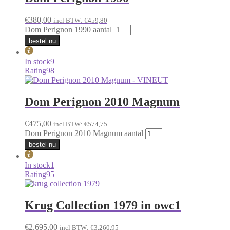
€
380,00
incl BTW:
€
459,80
Dom Perignon 1990 aantal
bestel nu
In stock
9
Rating
98
Dom Perignon 2010 Magnum
€
475,00
incl BTW:
€
574,75
Dom Perignon 2010 Magnum aantal
bestel nu
In stock
1
Rating
95
Krug Collection 1979 in owc1
€
2.695,00
incl BTW:
€
3.260,95