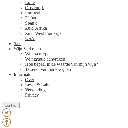
Loire
Oostenrijk
Portugal
Rhône
Spanje
Zuid-Afrika
Zuid-West Frankrijk
USA
Sale
Wijn Verkopen
Wijn verkopen
Wijntaxatie aanvragen
Hoe bepaal ik de waarde van mijn wijn?
Taxeren van oude wijnen
Informatie
Over
Level & Label
Verzending
Privacy
Contact