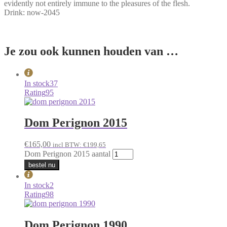
evidently not entirely immune to the pleasures of the flesh.
Drink: now-2045
Je zou ook kunnen houden van …
In stock
37
Rating
95
Dom Perignon 2015
€
165,00
incl BTW:
€
199,65
Dom Perignon 2015 aantal
bestel nu
In stock
2
Rating
98
Dom Perignon 1990