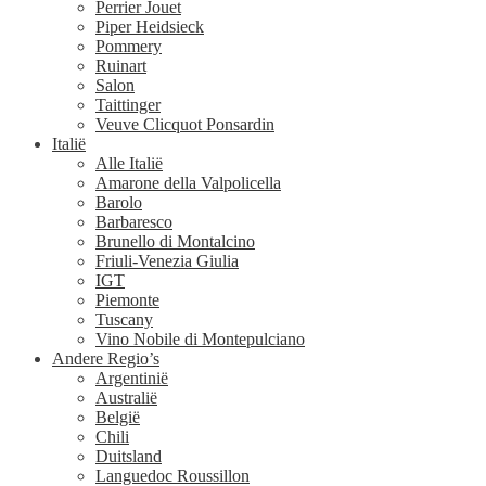
Perrier Jouet
Piper Heidsieck
Pommery
Ruinart
Salon
Taittinger
Veuve Clicquot Ponsardin
Italië
Alle Italië
Amarone della Valpolicella
Barolo
Barbaresco
Brunello di Montalcino
Friuli-Venezia Giulia
IGT
Piemonte
Tuscany
Vino Nobile di Montepulciano
Andere Regio’s
Argentinië
Australië
België
Chili
Duitsland
Languedoc Roussillon