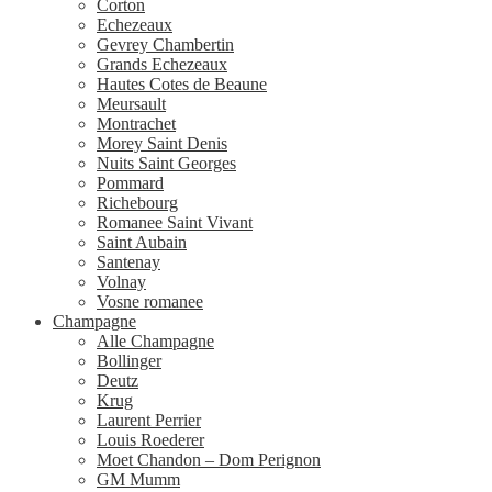
Corton
Echezeaux
Gevrey Chambertin
Grands Echezeaux
Hautes Cotes de Beaune
Meursault
Montrachet
Morey Saint Denis
Nuits Saint Georges
Pommard
Richebourg
Romanee Saint Vivant
Saint Aubain
Santenay
Volnay
Vosne romanee
Champagne
Alle Champagne
Bollinger
Deutz
Krug
Laurent Perrier
Louis Roederer
Moet Chandon – Dom Perignon
GM Mumm