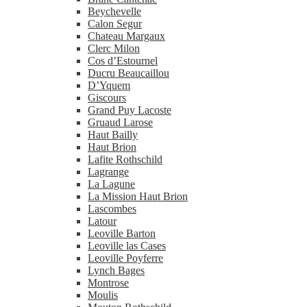
Beychevelle
Calon Segur
Chateau Margaux
Clerc Milon
Cos d’Estournel
Ducru Beaucaillou
D’Yquem
Giscours
Grand Puy Lacoste
Gruaud Larose
Haut Bailly
Haut Brion
Lafite Rothschild
Lagrange
La Lagune
La Mission Haut Brion
Lascombes
Latour
Leoville Barton
Leoville las Cases
Leoville Poyferre
Lynch Bages
Montrose
Moulis