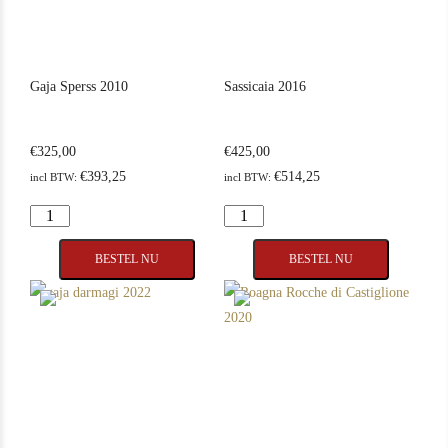
Gaja Sperss 2010
Sassicaia 2016
€
325,00
€
425,00
In Stock
6
In Stock
6
€
393,25
€
514,25
incl BTW:
incl BTW:
Rating
97
Rating
95
Gaja
Sassicaia
Sperss
2016
BESTEL NU
BESTEL NU
2010
aantal
aantal