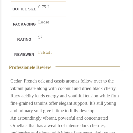
0.75 L
BOTTLE SIZE
Loose
PACKAGING
97
RATING
Falstaff
REVIEWER
Professionele Review
gl
LABEL
Cedar, French oak and cassis aromas follow over to the
good condition
CAPSULE
vibrant palate along with coconut and dried black cherry.
Racy acidity lends energy and youthful tension while firm
neck
LEVEL
fine-grained tannins offer elegant support. It’s still young
and primary so it give it time to fully develop.
An astoundingly vibrant, powerful and concentrated
Ornellaia that has a wealth of intense dark cherries,
mulberries and plums with hints of espresso, dark cocoa