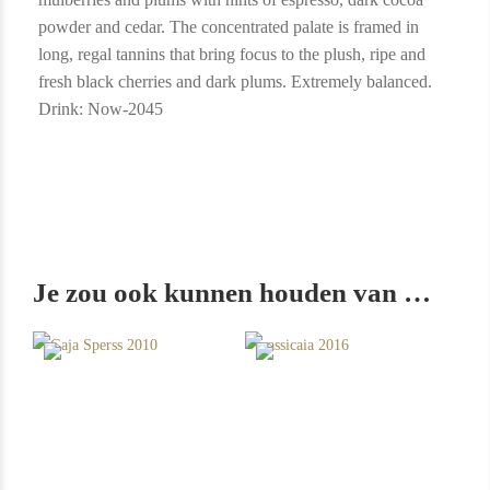
powder and cedar. The concentrated palate is framed in
long, regal tannins that bring focus to the plush, ripe and
fresh black cherries and dark plums. Extremely balanced.
Drink: Now-2045
In Stock
5
In Stock
12
Rating
96
Rating
100
Je zou ook kunnen houden van …