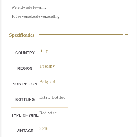
Wereldwijde levering
100% verzekerde verzending
Specificaties
Italy
COUNTRY
Tuscany
REGION
Bolgheri
SUB REGION
Estate Bottled
BOTTLING
Red wine
TYPE OF WINE
2016
VINTAGE