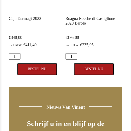
Gaja Darmagi 2022
Roagna Rocche di Castiglione
2020 Barolo
€
340,00
€
195,00
€
411,40
€
235,95
incl BTW:
incl BTW:
Gaja
Roagna
Darmagi
Rocche
BESTEL NU
BESTEL NU
2022
di
aantal
Castiglione
2020
Barolo
aantal
Nieuws Van Vineut
Schrijf u in en blijf op de