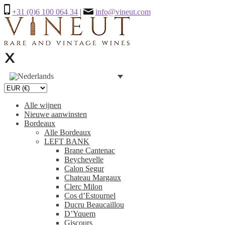
+31 (0)6 100 064 34
|
info@vineut.com
Alle wijnen
Nieuwe aanwinsten
Bordeaux
Alle Bordeaux
LEFT BANK
Brane Cantenac
Beychevelle
Calon Segur
Chateau Margaux
Clerc Milon
Cos d’Estournel
Ducru Beaucaillou
D’Yquem
Giscours