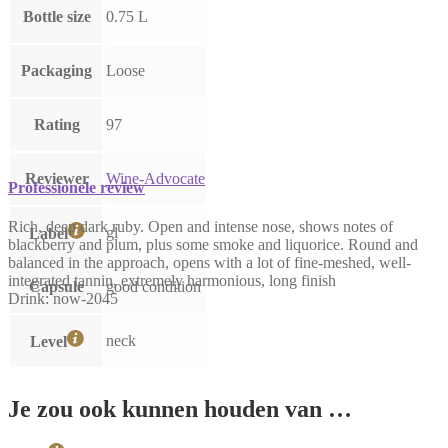
Bottle size
0.75 L
Packaging
Loose
Rating
97
Reviewer
Wine-Advocate
Professionele review
Rich, deep dark ruby. Open and intense nose, shows notes of
gl
Label
blackberry and plum, plus some smoke and liquorice. Round and
balanced in the approach, opens with a lot of fine-meshed, well-
integrated tannin, extremely harmonious, long finish
Capsule
good condition
Drink: now-2045
neck
Level
Je zou ook kunnen houden van …