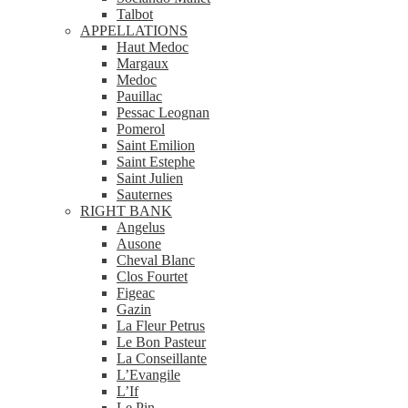
Talbot
APPELLATIONS
Haut Medoc
Margaux
Medoc
Pauillac
Pessac Leognan
Pomerol
Saint Emilion
Saint Estephe
Saint Julien
Sauternes
RIGHT BANK
Angelus
Ausone
Cheval Blanc
Clos Fourtet
Figeac
Gazin
La Fleur Petrus
Le Bon Pasteur
La Conseillante
L’Evangile
L’If
Le Pin