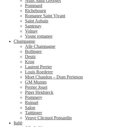
Nuits Saint Georges
Pommard
Richebourg
Romanee Saint Vivant
Saint Aubain
Santenay
Volnay
Vosne romanee
Champagne
Alle Champagne
Bollinger
Deutz
Krug
Laurent Perrier
Louis Roederer
Moet Chandon – Dom Perignon
GM Mumm
Perrier Jouet
Piper Heidsieck
Pommery
Ruinart
Salon
Taittinger
Veuve Clicquot Ponsardin
Italië