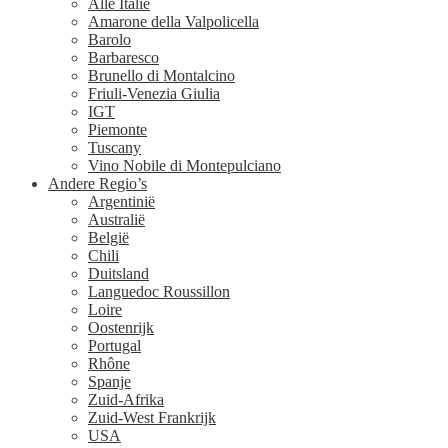
Alle Italië
Amarone della Valpolicella
Barolo
Barbaresco
Brunello di Montalcino
Friuli-Venezia Giulia
IGT
Piemonte
Tuscany
Vino Nobile di Montepulciano
Andere Regio’s
Argentinië
Australië
België
Chili
Duitsland
Languedoc Roussillon
Loire
Oostenrijk
Portugal
Rhône
Spanje
Zuid-Afrika
Zuid-West Frankrijk
USA