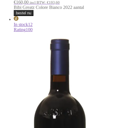
€
160,00
incl BTW:
€
193,60
Bibi Greatz Colore Bianco 2022 aantal
bestel nu
In stock
12
Rating
100