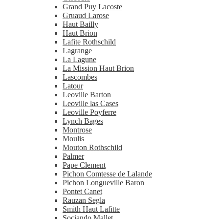
Grand Puy Lacoste
Gruaud Larose
Haut Bailly
Haut Brion
Lafite Rothschild
Lagrange
La Lagune
La Mission Haut Brion
Lascombes
Latour
Leoville Barton
Leoville las Cases
Leoville Poyferre
Lynch Bages
Montrose
Moulis
Mouton Rothschild
Palmer
Pape Clement
Pichon Comtesse de Lalande
Pichon Longueville Baron
Pontet Canet
Rauzan Segla
Smith Haut Lafitte
Sociando Mallet