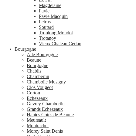
Magdelaine
Pavie
Pavie Macquin
Petrus
Soutard
Troplong Mondot
Trotanoy
Vieux Chateau Certan
Bourgogne
Alle Bourgogne
Beaune
Bourgogne
Chablis
Chambertin
Chambolle Musigny
Clos Vougeot
Corton
Echezeaux
Gevrey Chambertin
Grands Echezeaux
Hautes Cotes de Beaune
Meursault
Montrachet
Morey Saint Denis