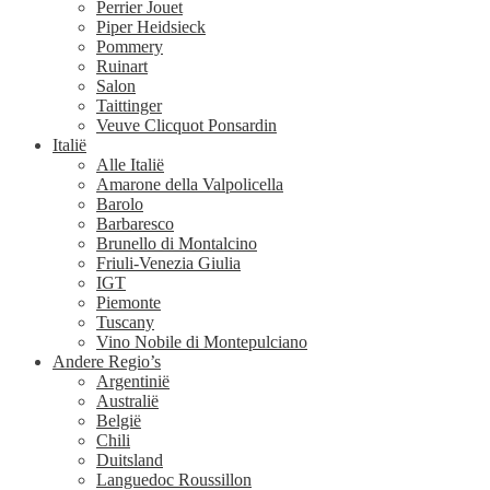
Perrier Jouet
Piper Heidsieck
Pommery
Ruinart
Salon
Taittinger
Veuve Clicquot Ponsardin
Italië
Alle Italië
Amarone della Valpolicella
Barolo
Barbaresco
Brunello di Montalcino
Friuli-Venezia Giulia
IGT
Piemonte
Tuscany
Vino Nobile di Montepulciano
Andere Regio’s
Argentinië
Australië
België
Chili
Duitsland
Languedoc Roussillon