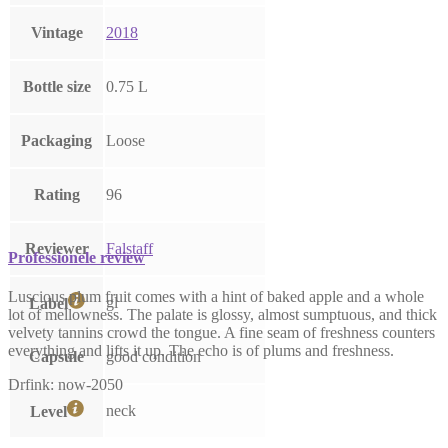
Vintage
2018
Bottle size
0.75 L
Packaging
Loose
Rating
96
Reviewer
Falstaff
Professionele review
Luscious plum fruit comes with a hint of baked apple and a whole
gl
Label
lot of mellowness. The palate is glossy, almost sumptuous, and thick
velvety tannins crowd the tongue. A fine seam of freshness counters
everything and lifts it up. The echo is of plums and freshness.
Capsule
good condition
Drfink: now-2050
neck
Level