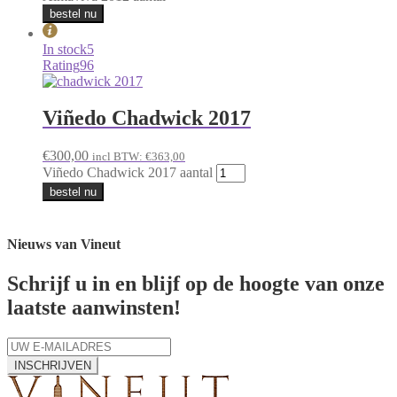
bestel nu
In stock
5
Rating
96
Viñedo Chadwick 2017
€
300,00
incl BTW:
€
363,00
Viñedo Chadwick 2017 aantal
bestel nu
Nieuws van Vineut
Schrijf u in en blijf op de hoogte van onze
laatste aanwinsten!
INSCHRIJVEN