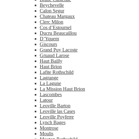
Beychevelle
Calon Segur
Chateau Margaux
Clerc Milon
Cos d’Estournel
Ducru Beaucaillou
D’Yquem
Giscours
Grand Puy Lacoste
Gruaud Larose
Haut Bailly
Haut Brion
Lafite Rothschild
Lagrange
La Lagune
La Mission Haut Brion
Lascombes
Latour
Leoville Barton
Leoville las Cases
Leoville Poyferre
Lynch Bages
Montrose
Moulis