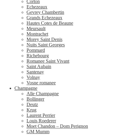
Corton
Echezeaux
Gevrey Chambertin
Grands Echezeaux
Hautes Cotes de Beaune
Meursault
Montrachet
Morey Saint Denis
Nuits Saint Georges
Pommard
Richebourg
Romanee Saint Vivant
Saint Aubain
Santenay
Volnay
Vosne romanee
Champagne
Alle Champagne
Bollinger
Deutz
Krug
Laurent Perrier
Louis Roederer
Moet Chandon – Dom Perignon
GM Mumm