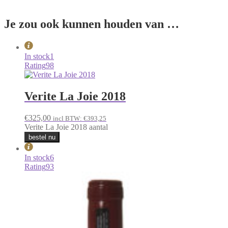
Je zou ook kunnen houden van …
In stock
1
Rating
98
Verite La Joie 2018
€
325,00
incl BTW:
€
393,25
Verite La Joie 2018 aantal
bestel nu
In stock
6
Rating
93