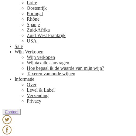
Loire
Oostenrijk
Portugal
Rhône
Spanje
Zuid-Afrika
Zuid-West Frankrijk
USA
Sale
Wijn Verkopen
Wijn verkopen
Wijntaxatie aanvragen
Hoe bepaal ik de waarde van mijn wijn?
Taxeren van oude wijnen
Informatie
Over
Level & Label
Verzending
Privacy
Contact