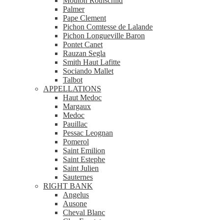
Mouton Rothschild
Palmer
Pape Clement
Pichon Comtesse de Lalande
Pichon Longueville Baron
Pontet Canet
Rauzan Segla
Smith Haut Lafitte
Sociando Mallet
Talbot
APPELLATIONS
Haut Medoc
Margaux
Medoc
Pauillac
Pessac Leognan
Pomerol
Saint Emilion
Saint Estephe
Saint Julien
Sauternes
RIGHT BANK
Angelus
Ausone
Cheval Blanc