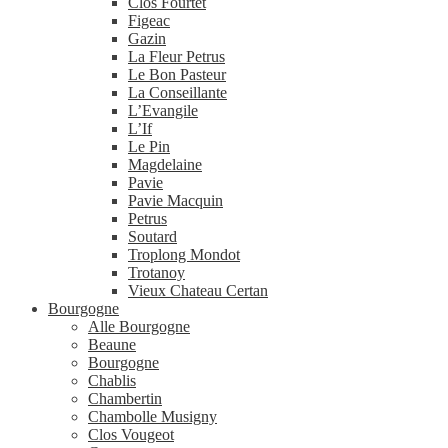
Clos Fourtet
Figeac
Gazin
La Fleur Petrus
Le Bon Pasteur
La Conseillante
L’Evangile
L’If
Le Pin
Magdelaine
Pavie
Pavie Macquin
Petrus
Soutard
Troplong Mondot
Trotanoy
Vieux Chateau Certan
Bourgogne
Alle Bourgogne
Beaune
Bourgogne
Chablis
Chambertin
Chambolle Musigny
Clos Vougeot