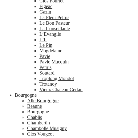
Clos Fourtet
Figeac
Gazin
La Fleur Petrus
Le Bon Pasteur
La Conseillante
L’Evangile
L’If
Le Pin
Magdelaine
Pavie
Pavie Macquin
Petrus
Soutard
Troplong Mondot
Trotanoy
Vieux Chateau Certan
Bourgogne
Alle Bourgogne
Beaune
Bourgogne
Chablis
Chambertin
Chambolle Musigny
Clos Vougeot