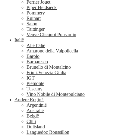
Perrier Jouet
Piper Heidsieck
Pommery
Ruinart
Salon
Taittinger
Veuve Clicquot Ponsardin
Italië
Alle Italië
Amarone della Valpolicella
Barolo
Barbaresco
Brunello di Montalcino
Friuli-Venezia Giulia
IGT
Piemonte
Tuscany
Vino Nobile di Montepulciano
Andere Regio’s
Argentinië
Australië
België
Chili
Duitsland
Languedoc Roussillon