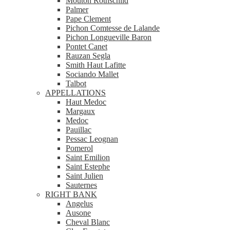
Mouton Rothschild
Palmer
Pape Clement
Pichon Comtesse de Lalande
Pichon Longueville Baron
Pontet Canet
Rauzan Segla
Smith Haut Lafitte
Sociando Mallet
Talbot
APPELLATIONS
Haut Medoc
Margaux
Medoc
Pauillac
Pessac Leognan
Pomerol
Saint Emilion
Saint Estephe
Saint Julien
Sauternes
RIGHT BANK
Angelus
Ausone
Cheval Blanc