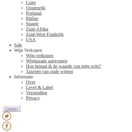
Loire
Oostenrijk
Portugal
Rhône
Spanje
Zuid-Afrika
Zuid-West Frankrijk
USA
Sale
Wijn Verkopen
Wijn verkopen
Wijntaxatie aanvragen
Hoe bepaal ik de waarde van mijn wijn?
Taxeren van oude wijnen
Informatie
Over
Level & Label
Verzending
Privacy
Contact