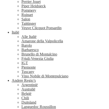
Perrier Jouet
Piper Heidsieck
Pommery
Ruinart
Salon
Taittinger
Veuve Clicquot Ponsardin
Italië
Alle Italië
Amarone della Valpolicella
Barolo
Barbaresco
Brunello di Montalcino
Friuli-Venezia Giulia
IGT
Piemonte
Tuscany
Vino Nobile di Montepulciano
Andere Regio’s
Argentinië
Australië
België
Chili
Duitsland
Languedoc Roussillon