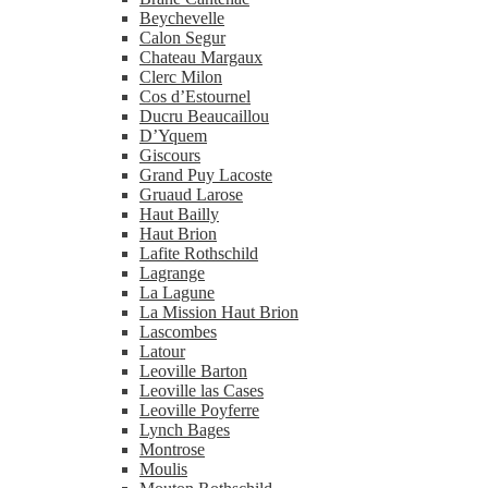
Beychevelle
Calon Segur
Chateau Margaux
Clerc Milon
Cos d’Estournel
Ducru Beaucaillou
D’Yquem
Giscours
Grand Puy Lacoste
Gruaud Larose
Haut Bailly
Haut Brion
Lafite Rothschild
Lagrange
La Lagune
La Mission Haut Brion
Lascombes
Latour
Leoville Barton
Leoville las Cases
Leoville Poyferre
Lynch Bages
Montrose
Moulis