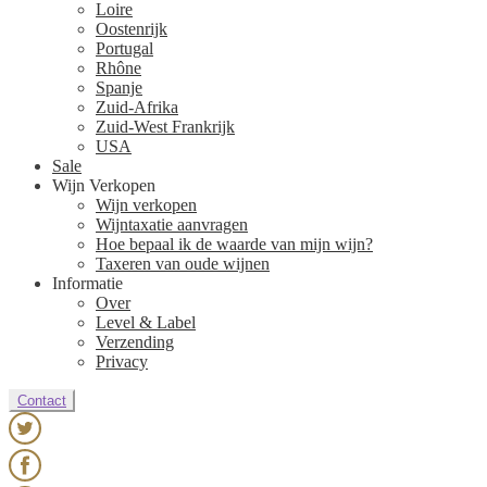
Loire
Oostenrijk
Portugal
Rhône
Spanje
Zuid-Afrika
Zuid-West Frankrijk
USA
Sale
Wijn Verkopen
Wijn verkopen
Wijntaxatie aanvragen
Hoe bepaal ik de waarde van mijn wijn?
Taxeren van oude wijnen
Informatie
Over
Level & Label
Verzending
Privacy
Contact