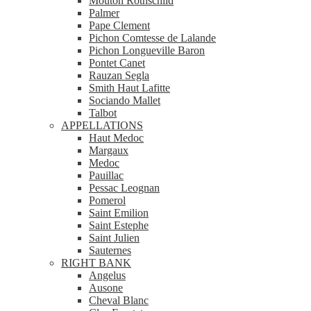
Mouton Rothschild
Palmer
Pape Clement
Pichon Comtesse de Lalande
Pichon Longueville Baron
Pontet Canet
Rauzan Segla
Smith Haut Lafitte
Sociando Mallet
Talbot
APPELLATIONS
Haut Medoc
Margaux
Medoc
Pauillac
Pessac Leognan
Pomerol
Saint Emilion
Saint Estephe
Saint Julien
Sauternes
RIGHT BANK
Angelus
Ausone
Cheval Blanc