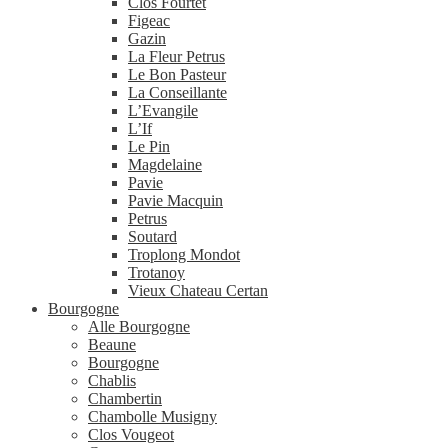
Clos Fourtet
Figeac
Gazin
La Fleur Petrus
Le Bon Pasteur
La Conseillante
L’Evangile
L’If
Le Pin
Magdelaine
Pavie
Pavie Macquin
Petrus
Soutard
Troplong Mondot
Trotanoy
Vieux Chateau Certan
Bourgogne
Alle Bourgogne
Beaune
Bourgogne
Chablis
Chambertin
Chambolle Musigny
Clos Vougeot