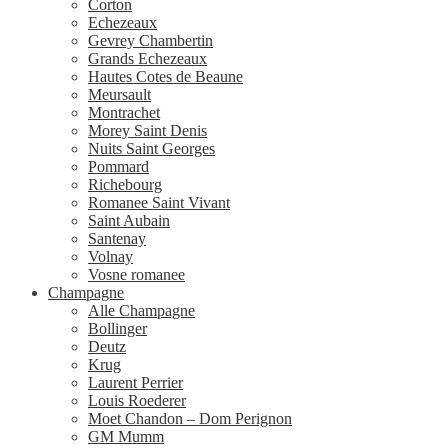
Corton
Echezeaux
Gevrey Chambertin
Grands Echezeaux
Hautes Cotes de Beaune
Meursault
Montrachet
Morey Saint Denis
Nuits Saint Georges
Pommard
Richebourg
Romanee Saint Vivant
Saint Aubain
Santenay
Volnay
Vosne romanee
Champagne
Alle Champagne
Bollinger
Deutz
Krug
Laurent Perrier
Louis Roederer
Moet Chandon – Dom Perignon
GM Mumm