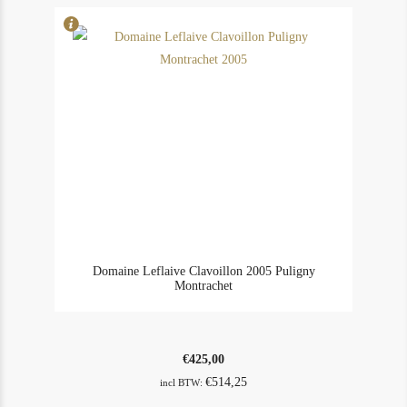
aantal
Domaine Leflaive Clavoillon 2005 Puligny
Montrachet
€
425,00
€
514,25
incl BTW: