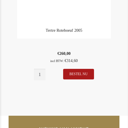
Tertre Roteboeuf 2005
€
260,00
€
314,60
incl BTW:
Tertre
BESTEL NU
Roteboeuf
2005
aantal