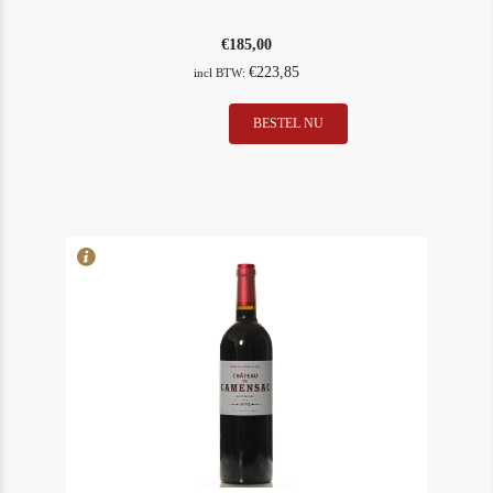
€
185,00
€
223,85
incl BTW:
Bollinger
BESTEL NU
In Stock
3
La
Rating
88
Grande
Annee
Rose
2005
aantal