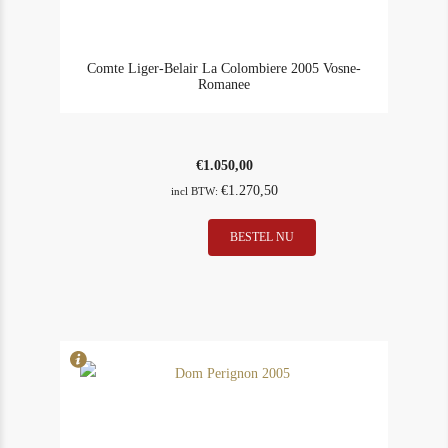
Comte Liger-Belair La Colombiere 2005 Vosne-
Romanee
€
1.050,00
€
1.270,50
incl BTW:
Comte
BESTEL NU
In Stock
1
Liger-
Rating
94
Belair
La
Colombiere
2005
Vosne-
Romanee
aantal