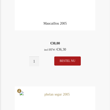
Maucaillou 2005
€
30,00
€
36,30
incl BTW:
Maucaillou
BESTEL NU
In Stock
3
2005
Rating
93
aantal