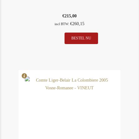
€
215,00
€
260,15
incl BTW:
Clos
BESTEL NU
In Stock
1
Rougeard
Rating
90
Saumur
Champigny 2005
aantal