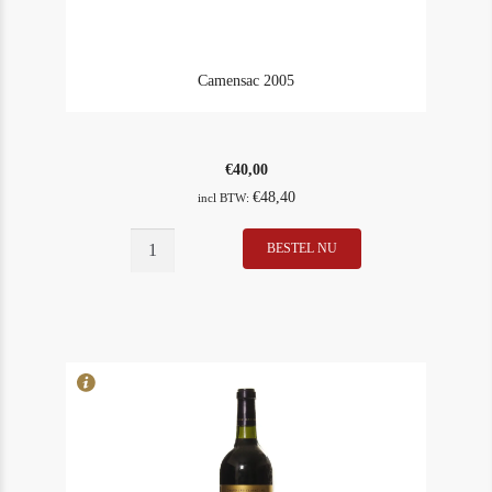
Camensac 2005
€
40,00
€
48,40
incl BTW:
Camensac
BESTEL NU
In Stock
1
2005
Rating
91
aantal