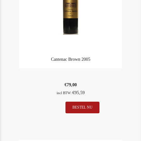
Cantenac Brown 2005
€
79,00
€
95,59
incl BTW:
Cantenac
BESTEL NU
In Stock
1
Brown
Rating
93
2005
aantal