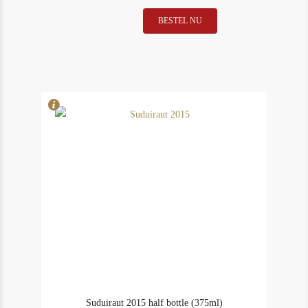
Roulot
BESTEL NU
In Stock
1
Meursault
Rating
94
Charmes
2005
aantal
Suduiraut 2015 half bottle (375ml)