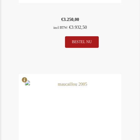
€
3.250,00
€
3.932,50
incl BTW:
E.
BESTEL NU
In Stock
5
Rouget
Rating
90
Cros
Parantoux
2005
Vosne
Romanee
aantal