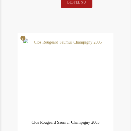
Carruades
BESTEL NU
In Stock
1
de
Rating
93
Lafite
2005
aantal
Clos Rougeard Saumur Champigny 2005