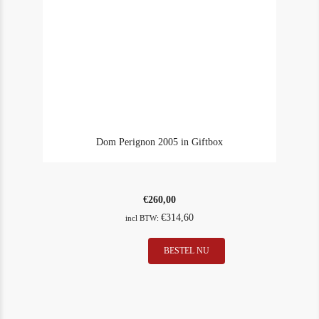
Dom Perignon 2005 in Giftbox
€
260,00
€
314,60
incl BTW:
Dom
BESTEL NU
In Stock
1
Perignon
Rating
93
2005
in
Giftbox