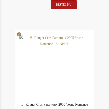
Domaine
BESTEL NU
In Stock
1
Leflaive
Rating
94
Clavoillon
2005
Puligny
Montrachet
aantal
E. Rouget Cros Parantoux 2005 Vosne Romanee