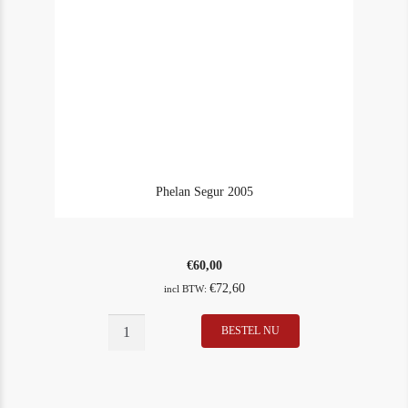
Phelan Segur 2005
€
60,00
€
72,60
incl BTW:
Phelan
BESTEL NU
In Stock
1
Segur
Rating
93
2005
aantal