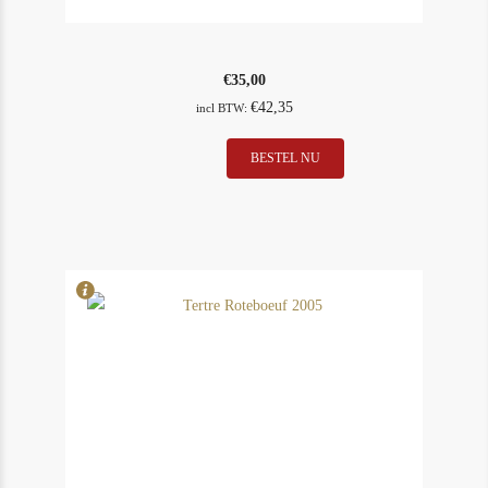
€
35,00
€
42,35
incl BTW:
Suduiraut
BESTEL NU
In Stock
5
2015
Rating
97
half
bottle
(375ml)
aantal