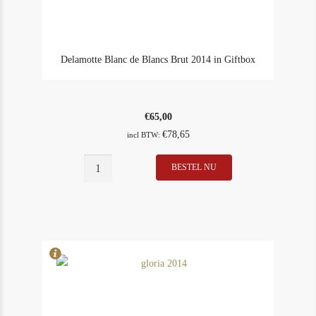
Delamotte Blanc de Blancs Brut 2014 in Giftbox
€
65,00
€
78,65
incl BTW:
Delamotte
BESTEL NU
In Stock
8
Blanc
Rating
94
de
Blancs
Brut
2014
in
Giftbox
aantal