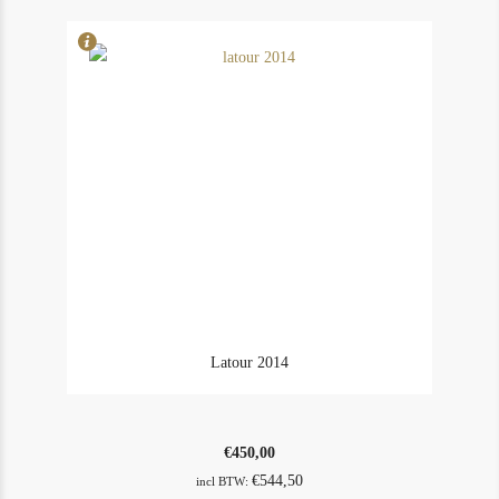
2014
aantal
Latour 2014
€
450,00
€
544,50
incl BTW: