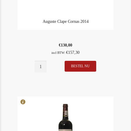
Auguste Clape Cornas 2014
€
130,00
€
157,30
incl BTW:
Auguste
BESTEL NU
In Stock
10
Clape
Rating
93
Cornas
2014
aantal