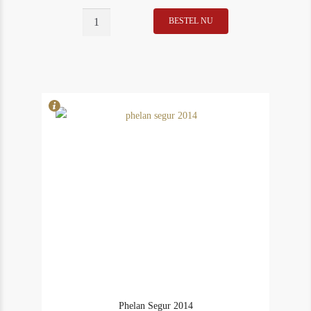
Latour
BESTEL NU
In Stock
22
2014
Rating
93
aantal
Phelan Segur 2014