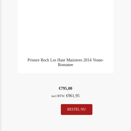
Prieure Roch Les Haut Maizieres 2014 Vosne-
Romanee
€
795,00
€
961,95
incl BTW:
Prieure
BESTEL NU
In Stock
3
Roch
Rating
98
Les
Haut