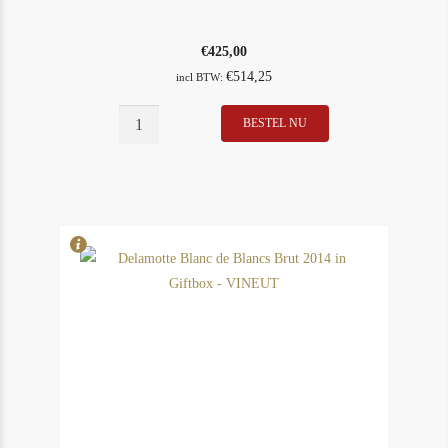
€
425,00
€
514,25
incl BTW:
Chateau
BESTEL NU
In Stock
23
Margaux
Rating
94
2014
aantal