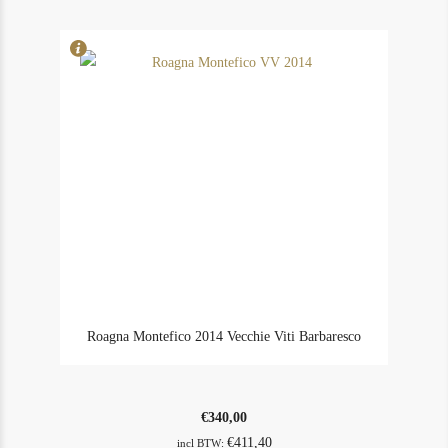
Maizieres
2014
Vosne-
Romanee
aantal
Roagna Montefico 2014 Vecchie Viti Barbaresco
€
340,00
€
411,40
incl BTW: