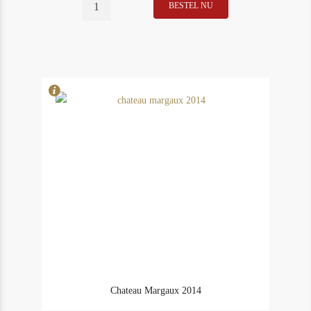
Bollinger
BESTEL NU
In Stock
2
La
Rating
97
Grande
Année
Brut
2014
in
Giftbox
aantal
Chateau Margaux 2014