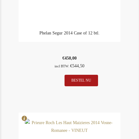
Phelan Segur 2014 Case of 12 btl.
€
450,00
€
544,50
incl BTW:
Phelan
BESTEL NU
In Stock
1
Segur
2014
Case
of
12
btl.
aantal