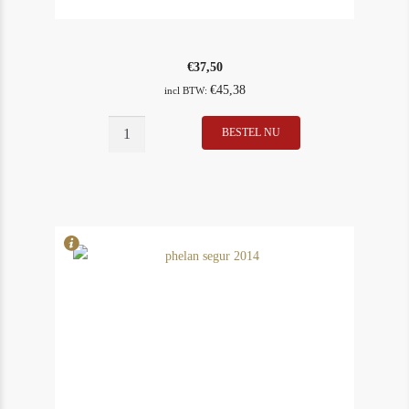
€
37,50
€
45,38
incl BTW:
Phelan
BESTEL NU
In Stock
1
Segur
Rating
93
2014
aantal