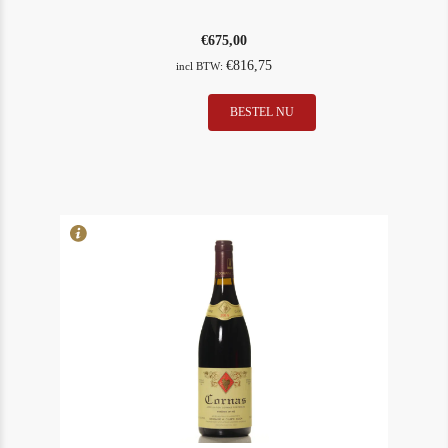
€
675,00
€
816,75
incl BTW:
Anne
BESTEL NU
In Stock
2
Gros
Rating
93
Richebourg
2014
aantal