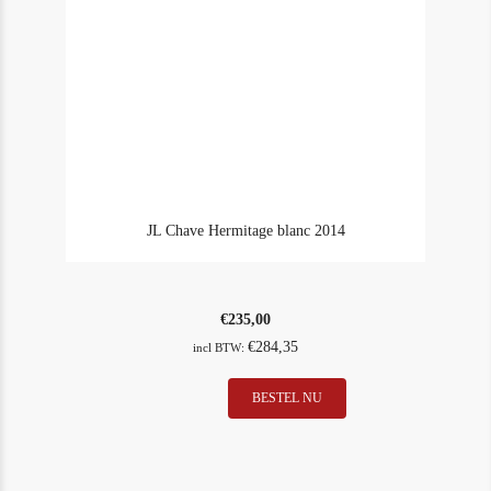
JL Chave Hermitage blanc 2014
€
235,00
€
284,35
incl BTW:
JL
BESTEL NU
In Stock
3
Chave
Rating
97
Hermitage
blanc