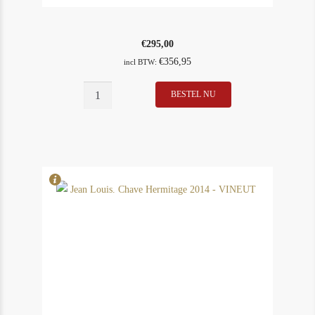
€
295,00
€
356,95
incl BTW:
J.
BESTEL NU
In Stock
1
Roty
Rating
96
Mazy
Chambertin
2014
aantal