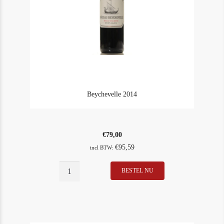
Beychevelle 2014
€
79,00
€
95,59
incl BTW:
Beychevelle
BESTEL NU
In Stock
50
2014
Rating
97
aantal