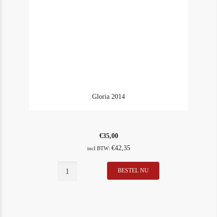
Gloria 2014
€
35,00
€
42,35
incl BTW:
Gloria
BESTEL NU
In Stock
2
2014
Rating
95
aantal