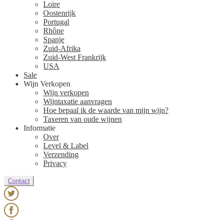
Loire
Oostenrijk
Portugal
Rhône
Spanje
Zuid-Afrika
Zuid-West Frankrijk
USA
Sale
Wijn Verkopen
Wijn verkopen
Wijntaxatie aanvragen
Hoe bepaal ik de waarde van mijn wijn?
Taxeren van oude wijnen
Informatie
Over
Level & Label
Verzending
Privacy
Contact