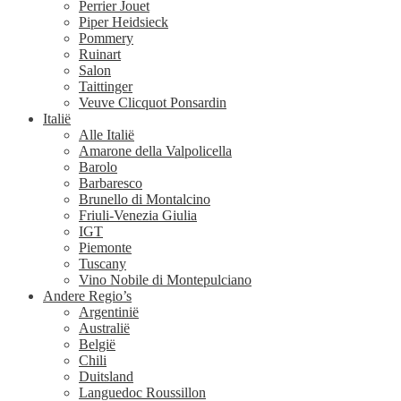
Perrier Jouet
Piper Heidsieck
Pommery
Ruinart
Salon
Taittinger
Veuve Clicquot Ponsardin
Italië
Alle Italië
Amarone della Valpolicella
Barolo
Barbaresco
Brunello di Montalcino
Friuli-Venezia Giulia
IGT
Piemonte
Tuscany
Vino Nobile di Montepulciano
Andere Regio’s
Argentinië
Australië
België
Chili
Duitsland
Languedoc Roussillon