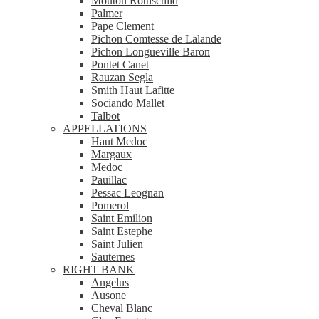
Mouton Rothschild
Palmer
Pape Clement
Pichon Comtesse de Lalande
Pichon Longueville Baron
Pontet Canet
Rauzan Segla
Smith Haut Lafitte
Sociando Mallet
Talbot
APPELLATIONS
Haut Medoc
Margaux
Medoc
Pauillac
Pessac Leognan
Pomerol
Saint Emilion
Saint Estephe
Saint Julien
Sauternes
RIGHT BANK
Angelus
Ausone
Cheval Blanc