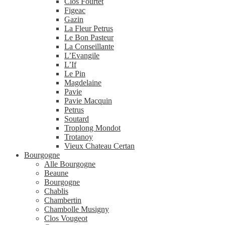
Clos Fourtet
Figeac
Gazin
La Fleur Petrus
Le Bon Pasteur
La Conseillante
L’Evangile
L’If
Le Pin
Magdelaine
Pavie
Pavie Macquin
Petrus
Soutard
Troplong Mondot
Trotanoy
Vieux Chateau Certan
Bourgogne
Alle Bourgogne
Beaune
Bourgogne
Chablis
Chambertin
Chambolle Musigny
Clos Vougeot