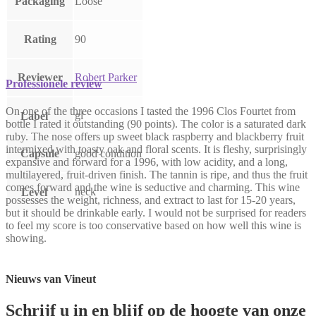
Packaging
Loose
Rating
90
Reviewer
Robert Parker
Professionele review
On one of the three occasions I tasted the 1996 Clos Fourtet from
gl
Label
bottle I rated it outstanding (90 points). The color is a saturated dark
ruby. The nose offers up sweet black raspberry and blackberry fruit
intermixed with toasty oak and floral scents. It is fleshy, surprisingly
Capsule
good condition
expansive and forward for a 1996, with low acidity, and a long,
multilayered, fruit-driven finish. The tannin is ripe, and thus the fruit
comes forward and the wine is seductive and charming. This wine
neck
Level
possesses the weight, richness, and extract to last for 15-20 years,
but it should be drinkable early. I would not be surprised for readers
to feel my score is too conservative based on how well this wine is
showing.
Nieuws van Vineut
Schrijf u in en blijf op de hoogte van onze