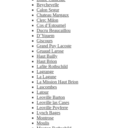
Beychevelle
Calon Segur
Chateau Margaux
Clerc Milon
Cos d’Estournel
Ducru Beaucaillou
D’Yquem
Giscours
Grand Puy Lacoste
Gruaud Larose
Haut Bailly
Haut Brion
Lafite Rothschild
Lagrange
La Lagune
La Mission Haut Brion
Lascombes
Latour
Leoville Barton
Leoville las Cases
Leoville Poyferre
Lynch Bages
Montrose
Moulis