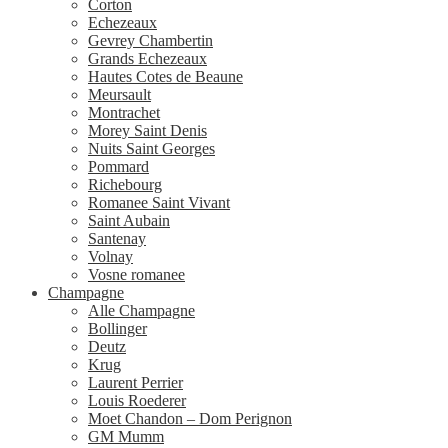
Corton
Echezeaux
Gevrey Chambertin
Grands Echezeaux
Hautes Cotes de Beaune
Meursault
Montrachet
Morey Saint Denis
Nuits Saint Georges
Pommard
Richebourg
Romanee Saint Vivant
Saint Aubain
Santenay
Volnay
Vosne romanee
Champagne
Alle Champagne
Bollinger
Deutz
Krug
Laurent Perrier
Louis Roederer
Moet Chandon – Dom Perignon
GM Mumm