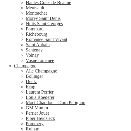
Hautes Cotes de Beaune
Meursault
Montrachet
Morey Saint Denis
Nuits Saint Georges
Pommard
Richebourg
Romanee Saint Vivant
Saint Aubain
Santenay
Volnay
Vosne romanee
Champagne
Alle Champagne
Bollinger
Deutz
Krug
Laurent Perrier
Louis Roederer
Moet Chandon – Dom Perignon
GM Mumm
Perrier Jouet
Piper Heidsieck
Pommery
Ruinart