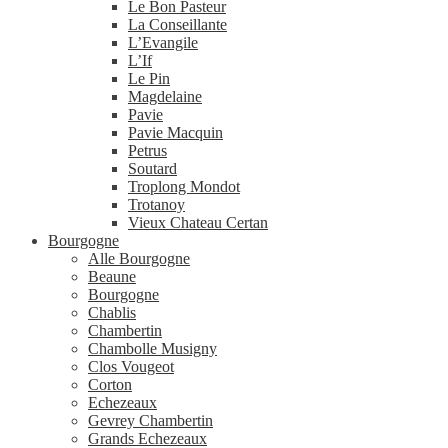
Le Bon Pasteur
La Conseillante
L’Evangile
L’If
Le Pin
Magdelaine
Pavie
Pavie Macquin
Petrus
Soutard
Troplong Mondot
Trotanoy
Vieux Chateau Certan
Bourgogne
Alle Bourgogne
Beaune
Bourgogne
Chablis
Chambertin
Chambolle Musigny
Clos Vougeot
Corton
Echezeaux
Gevrey Chambertin
Grands Echezeaux