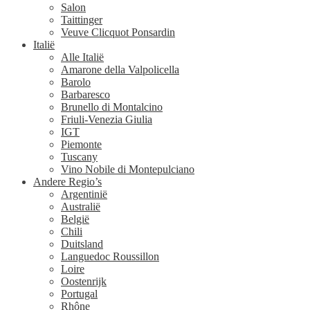
Salon
Taittinger
Veuve Clicquot Ponsardin
Italië
Alle Italië
Amarone della Valpolicella
Barolo
Barbaresco
Brunello di Montalcino
Friuli-Venezia Giulia
IGT
Piemonte
Tuscany
Vino Nobile di Montepulciano
Andere Regio’s
Argentinië
Australië
België
Chili
Duitsland
Languedoc Roussillon
Loire
Oostenrijk
Portugal
Rhône