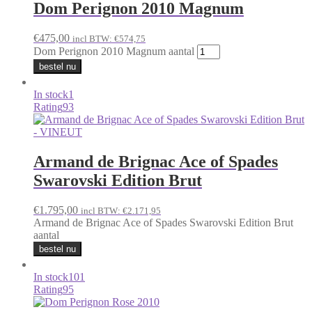
Dom Perignon 2010 Magnum
€
475,00
incl BTW:
€
574,75
Dom Perignon 2010 Magnum aantal
bestel nu
In stock
1
Rating
93
Armand de Brignac Ace of Spades
Swarovski Edition Brut
€
1.795,00
incl BTW:
€
2.171,95
Armand de Brignac Ace of Spades Swarovski Edition Brut
aantal
bestel nu
In stock
101
Rating
95