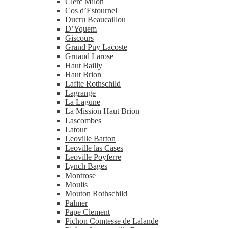
Clerc Milon
Cos d’Estournel
Ducru Beaucaillou
D’Yquem
Giscours
Grand Puy Lacoste
Gruaud Larose
Haut Bailly
Haut Brion
Lafite Rothschild
Lagrange
La Lagune
La Mission Haut Brion
Lascombes
Latour
Leoville Barton
Leoville las Cases
Leoville Poyferre
Lynch Bages
Montrose
Moulis
Mouton Rothschild
Palmer
Pape Clement
Pichon Comtesse de Lalande