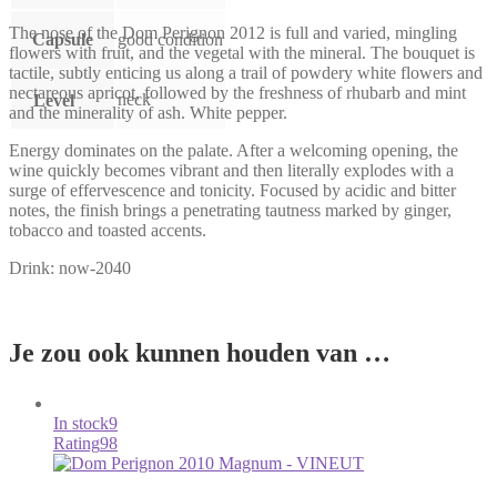
The nose of the Dom Perignon 2012 is full and varied, mingling
Capsule
good condition
flowers with fruit, and the vegetal with the mineral. The bouquet is
tactile, subtly enticing us along a trail of powdery white flowers and
nectareous apricot, followed by the freshness of rhubarb and mint
neck
Level
and the minerality of ash. White pepper.
Energy dominates on the palate. After a welcoming opening, the
wine quickly becomes vibrant and then literally explodes with a
surge of effervescence and tonicity. Focused by acidic and bitter
notes, the finish brings a penetrating tautness marked by ginger,
tobacco and toasted accents.
Drink: now-2040
Je zou ook kunnen houden van …
In stock
9
Rating
98