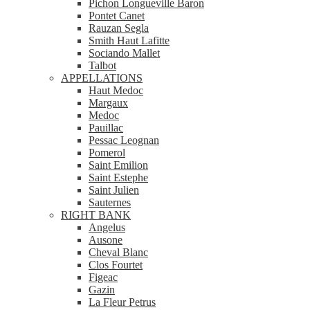
Pichon Longueville Baron
Pontet Canet
Rauzan Segla
Smith Haut Lafitte
Sociando Mallet
Talbot
APPELLATIONS
Haut Medoc
Margaux
Medoc
Pauillac
Pessac Leognan
Pomerol
Saint Emilion
Saint Estephe
Saint Julien
Sauternes
RIGHT BANK
Angelus
Ausone
Cheval Blanc
Clos Fourtet
Figeac
Gazin
La Fleur Petrus