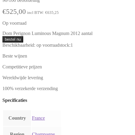
96-100 beoordeling
€
525,00
incl BTW:
€
635,25
Op voorraad
Dom Perignon Luminous Magnum 2012 aantal
bestel nu
Beschikbaarheid:
op voorraad
stock:
1
Beste wijnen
Competitieve prijzen
Wereldwijde levering
100% verzekerde verzending
Specificaties
Country
France
Region
Champagne