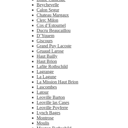
Beychevelle
Calon Segur
Chateau Margaux
Clerc Milon
Cos d’Estournel
Ducru Beaucaillou
D’Yquem
Giscours
Grand Puy Lacoste
Gruaud Larose
Haut Bailly
Haut Brion
Lafite Rothschild
Lagrange
La Lagune
La Mission Haut Brion
Lascombes
Latour
Leoville Barton
Leoville las Cases
Leoville Poyferre
Lynch Bages
Montrose
Moulis