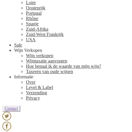
Loire
Oostenrijk
Portugal
Rhône
Spanje
Zuid-Afrika
Zuid-West Frankrijk
USA
Sale
Wijn Verkopen
Wijn verkopen
Wijntaxatie aanvragen
Hoe bepaal ik de waarde van mijn wijn?
Taxeren van oude wijnen
Informatie
Over
Level & Label
Verzending
Privacy
Contact