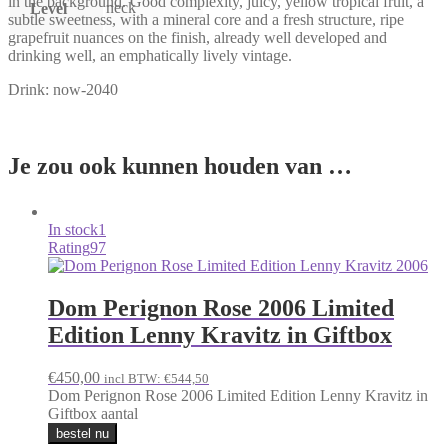
in the background. Good complexity, juicy, yellow tropical fruit, a
neck
Level
subtle sweetness, with a mineral core and a fresh structure, ripe
grapefruit nuances on the finish, already well developed and
drinking well, an emphatically lively vintage.
Drink: now-2040
Je zou ook kunnen houden van …
In stock
1
Rating
97
Dom Perignon Rose 2006 Limited
Edition Lenny Kravitz in Giftbox
€
450,00
incl BTW:
€
544,50
Dom Perignon Rose 2006 Limited Edition Lenny Kravitz in
Giftbox aantal
bestel nu