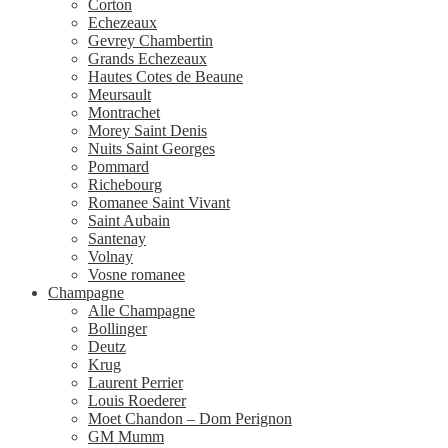
Corton
Echezeaux
Gevrey Chambertin
Grands Echezeaux
Hautes Cotes de Beaune
Meursault
Montrachet
Morey Saint Denis
Nuits Saint Georges
Pommard
Richebourg
Romanee Saint Vivant
Saint Aubain
Santenay
Volnay
Vosne romanee
Champagne
Alle Champagne
Bollinger
Deutz
Krug
Laurent Perrier
Louis Roederer
Moet Chandon – Dom Perignon
GM Mumm