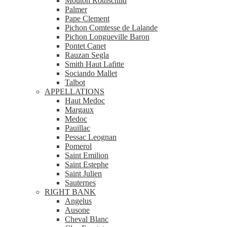
Mouton Rothschild
Palmer
Pape Clement
Pichon Comtesse de Lalande
Pichon Longueville Baron
Pontet Canet
Rauzan Segla
Smith Haut Lafitte
Sociando Mallet
Talbot
APPELLATIONS
Haut Medoc
Margaux
Medoc
Pauillac
Pessac Leognan
Pomerol
Saint Emilion
Saint Estephe
Saint Julien
Sauternes
RIGHT BANK
Angelus
Ausone
Cheval Blanc