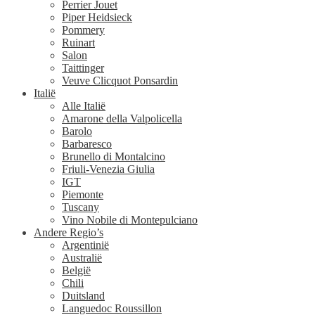
Perrier Jouet
Piper Heidsieck
Pommery
Ruinart
Salon
Taittinger
Veuve Clicquot Ponsardin
Italië
Alle Italië
Amarone della Valpolicella
Barolo
Barbaresco
Brunello di Montalcino
Friuli-Venezia Giulia
IGT
Piemonte
Tuscany
Vino Nobile di Montepulciano
Andere Regio’s
Argentinië
Australië
België
Chili
Duitsland
Languedoc Roussillon