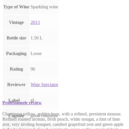
Type of Wine
Sparkling wine
Vintage
2013
Bottle size
1.50 L
Packaging
Loose
Rating
96
Reviewer
Wine Spectator
gl
Label
Professionele review
Chartreuse yellow, golden hues, with a refined, persistent mousse.
Capsule
good condition
Refined roasted aromas, fresh peach, white nougat, a hint of lime
zest, very inviting bouquet, candied grapefruit zest and green apple