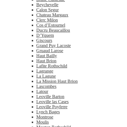
Beychevelle
Calon Segur
Chateau Margaux
Clerc Milon
Cos d’Estournel
Ducru Beaucaillou
D’Yquem
Giscours
Grand Puy Lacoste
Gruaud Larose
Haut Bailly
Haut Brion
Lafite Rothschild
Lagrange
La Lagune
La Mission Haut Brion
Lascombes
Latour
Leoville Barton
Leoville las Cases
Leoville Poyferre
Lynch Bages
Montrose
Moulis