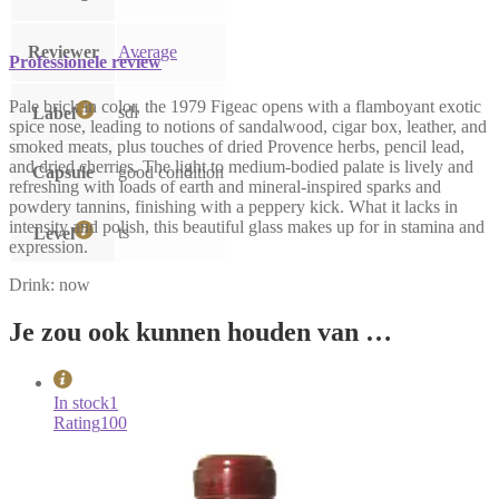
Reviewer
Average
Professionele review
Pale brick in color, the 1979 Figeac opens with a flamboyant exotic
sdl
Label
spice nose, leading to notions of sandalwood, cigar box, leather, and
smoked meats, plus touches of dried Provence herbs, pencil lead,
and dried cherries. The light to medium-bodied palate is lively and
Capsule
good condition
refreshing with loads of earth and mineral-inspired sparks and
powdery tannins, finishing with a peppery kick. What it lacks in
intensity and polish, this beautiful glass makes up for in stamina and
ts
Level
expression.
Drink: now
Je zou ook kunnen houden van …
In stock
1
Rating
100