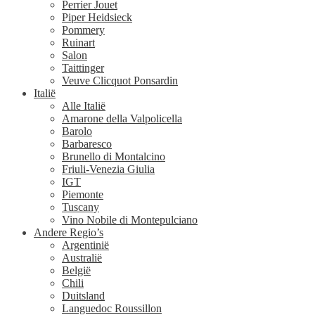
Perrier Jouet
Piper Heidsieck
Pommery
Ruinart
Salon
Taittinger
Veuve Clicquot Ponsardin
Italië
Alle Italië
Amarone della Valpolicella
Barolo
Barbaresco
Brunello di Montalcino
Friuli-Venezia Giulia
IGT
Piemonte
Tuscany
Vino Nobile di Montepulciano
Andere Regio’s
Argentinië
Australië
België
Chili
Duitsland
Languedoc Roussillon