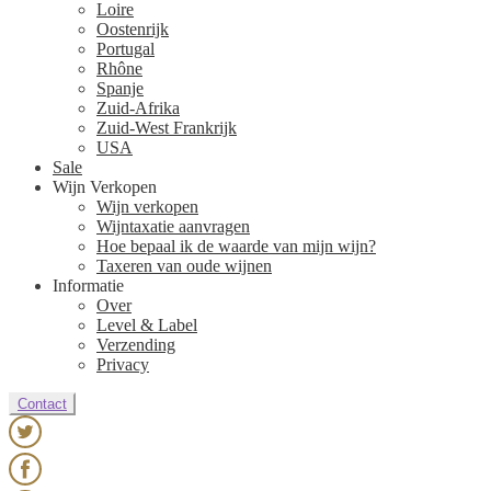
Loire
Oostenrijk
Portugal
Rhône
Spanje
Zuid-Afrika
Zuid-West Frankrijk
USA
Sale
Wijn Verkopen
Wijn verkopen
Wijntaxatie aanvragen
Hoe bepaal ik de waarde van mijn wijn?
Taxeren van oude wijnen
Informatie
Over
Level & Label
Verzending
Privacy
Contact