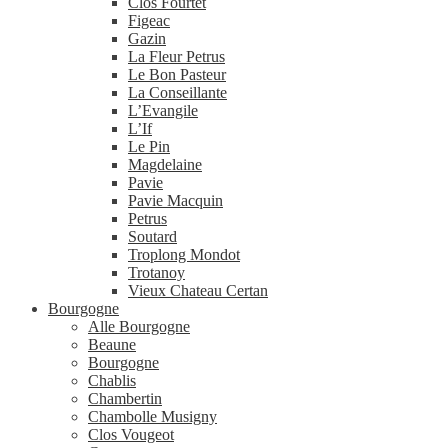
Clos Fourtet
Figeac
Gazin
La Fleur Petrus
Le Bon Pasteur
La Conseillante
L’Evangile
L’If
Le Pin
Magdelaine
Pavie
Pavie Macquin
Petrus
Soutard
Troplong Mondot
Trotanoy
Vieux Chateau Certan
Bourgogne
Alle Bourgogne
Beaune
Bourgogne
Chablis
Chambertin
Chambolle Musigny
Clos Vougeot