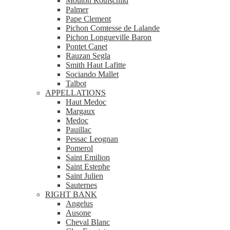
Mouton Rothschild
Palmer
Pape Clement
Pichon Comtesse de Lalande
Pichon Longueville Baron
Pontet Canet
Rauzan Segla
Smith Haut Lafitte
Sociando Mallet
Talbot
APPELLATIONS
Haut Medoc
Margaux
Medoc
Pauillac
Pessac Leognan
Pomerol
Saint Emilion
Saint Estephe
Saint Julien
Sauternes
RIGHT BANK
Angelus
Ausone
Cheval Blanc