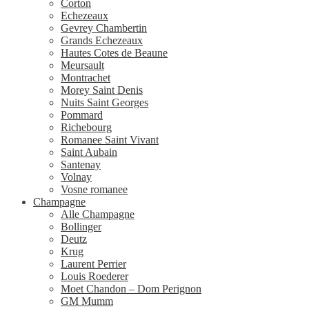
Corton
Echezeaux
Gevrey Chambertin
Grands Echezeaux
Hautes Cotes de Beaune
Meursault
Montrachet
Morey Saint Denis
Nuits Saint Georges
Pommard
Richebourg
Romanee Saint Vivant
Saint Aubain
Santenay
Volnay
Vosne romanee
Champagne
Alle Champagne
Bollinger
Deutz
Krug
Laurent Perrier
Louis Roederer
Moet Chandon – Dom Perignon
GM Mumm