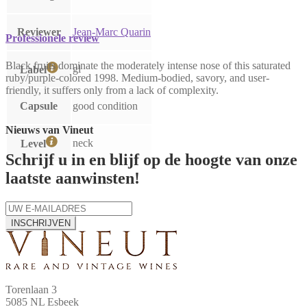
Reviewer
Jean-Marc Quarin
Professionele review
Black fruits dominate the moderately intense nose of this saturated
gl
Label
ruby/purple-colored 1998. Medium-bodied, savory, and user-
friendly, it suffers only from a lack of complexity.
Capsule
good condition
Nieuws van Vineut
neck
Level
Schrijf u in en blijf op de hoogte van onze
laatste aanwinsten!
INSCHRIJVEN
Torenlaan 3
5085 NL Esbeek