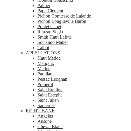
Mouton Rothschild
Palmer
Pape Clement
Pichon Comtesse de Lalande
Pichon Longueville Baron
Pontet Canet
Rauzan Segla
Smith Haut Lafitte
Sociando Mallet
Talbot
APPELLATIONS
Haut Medoc
Margaux
Medoc
Pauillac
Pessac Leognan
Pomerol
Saint Emilion
Saint Estephe
Saint Julien
Sauternes
RIGHT BANK
Angelus
Ausone
Cheval Blanc