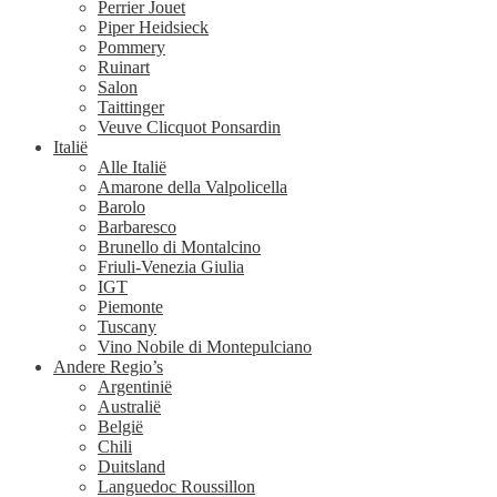
Perrier Jouet
Piper Heidsieck
Pommery
Ruinart
Salon
Taittinger
Veuve Clicquot Ponsardin
Italië
Alle Italië
Amarone della Valpolicella
Barolo
Barbaresco
Brunello di Montalcino
Friuli-Venezia Giulia
IGT
Piemonte
Tuscany
Vino Nobile di Montepulciano
Andere Regio’s
Argentinië
Australië
België
Chili
Duitsland
Languedoc Roussillon