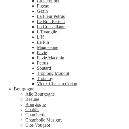
Clos Fourtet
Figeac
Gazin
La Fleur Petrus
Le Bon Pasteur
La Conseillante
L’Evangile
L’If
Le Pin
Magdelaine
Pavie
Pavie Macquin
Petrus
Soutard
Troplong Mondot
Trotanoy
Vieux Chateau Certan
Bourgogne
Alle Bourgogne
Beaune
Bourgogne
Chablis
Chambertin
Chambolle Musigny
Clos Vougeot