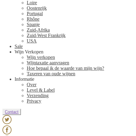
Loire
Oostenrijk
Portugal
Rhône
Spanje
Zuid-Afrika
Zuid-West Frankrijk
USA
Sale
Wijn Verkopen
Wijn verkopen
Wijntaxatie aanvragen
Hoe bepaal ik de waarde van mijn wijn?
Taxeren van oude wijnen
Informatie
Over
Level & Label
Verzending
Privacy
Contact