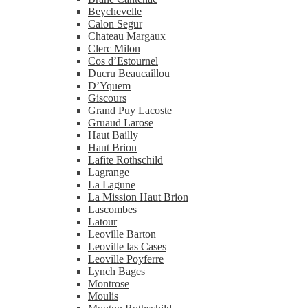
Beychevelle
Calon Segur
Chateau Margaux
Clerc Milon
Cos d’Estournel
Ducru Beaucaillou
D’Yquem
Giscours
Grand Puy Lacoste
Gruaud Larose
Haut Bailly
Haut Brion
Lafite Rothschild
Lagrange
La Lagune
La Mission Haut Brion
Lascombes
Latour
Leoville Barton
Leoville las Cases
Leoville Poyferre
Lynch Bages
Montrose
Moulis