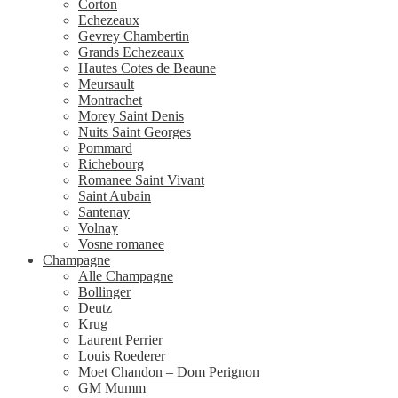
Corton
Echezeaux
Gevrey Chambertin
Grands Echezeaux
Hautes Cotes de Beaune
Meursault
Montrachet
Morey Saint Denis
Nuits Saint Georges
Pommard
Richebourg
Romanee Saint Vivant
Saint Aubain
Santenay
Volnay
Vosne romanee
Champagne
Alle Champagne
Bollinger
Deutz
Krug
Laurent Perrier
Louis Roederer
Moet Chandon – Dom Perignon
GM Mumm