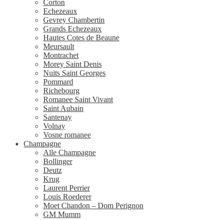
Corton
Echezeaux
Gevrey Chambertin
Grands Echezeaux
Hautes Cotes de Beaune
Meursault
Montrachet
Morey Saint Denis
Nuits Saint Georges
Pommard
Richebourg
Romanee Saint Vivant
Saint Aubain
Santenay
Volnay
Vosne romanee
Champagne
Alle Champagne
Bollinger
Deutz
Krug
Laurent Perrier
Louis Roederer
Moet Chandon – Dom Perignon
GM Mumm