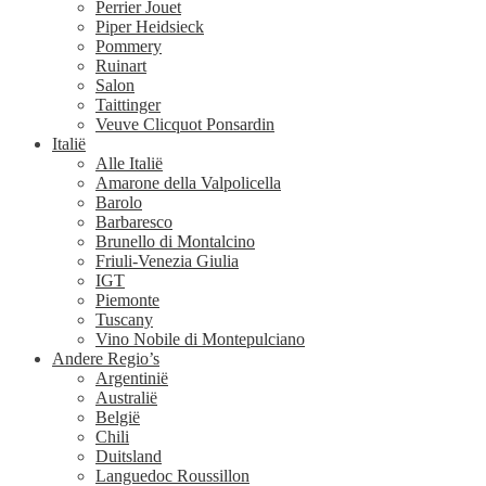
Perrier Jouet
Piper Heidsieck
Pommery
Ruinart
Salon
Taittinger
Veuve Clicquot Ponsardin
Italië
Alle Italië
Amarone della Valpolicella
Barolo
Barbaresco
Brunello di Montalcino
Friuli-Venezia Giulia
IGT
Piemonte
Tuscany
Vino Nobile di Montepulciano
Andere Regio’s
Argentinië
Australië
België
Chili
Duitsland
Languedoc Roussillon