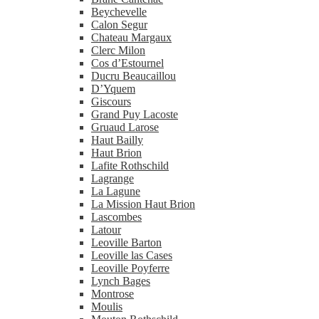
Beychevelle
Calon Segur
Chateau Margaux
Clerc Milon
Cos d’Estournel
Ducru Beaucaillou
D’Yquem
Giscours
Grand Puy Lacoste
Gruaud Larose
Haut Bailly
Haut Brion
Lafite Rothschild
Lagrange
La Lagune
La Mission Haut Brion
Lascombes
Latour
Leoville Barton
Leoville las Cases
Leoville Poyferre
Lynch Bages
Montrose
Moulis