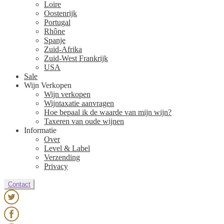
Loire
Oostenrijk
Portugal
Rhône
Spanje
Zuid-Afrika
Zuid-West Frankrijk
USA
Sale
Wijn Verkopen
Wijn verkopen
Wijntaxatie aanvragen
Hoe bepaal ik de waarde van mijn wijn?
Taxeren van oude wijnen
Informatie
Over
Level & Label
Verzending
Privacy
Contact