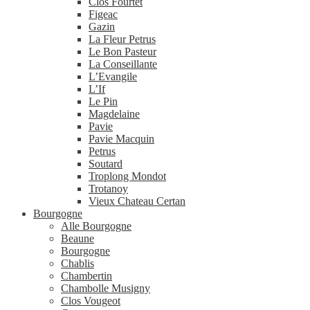
Clos Fourtet
Figeac
Gazin
La Fleur Petrus
Le Bon Pasteur
La Conseillante
L’Evangile
L’If
Le Pin
Magdelaine
Pavie
Pavie Macquin
Petrus
Soutard
Troplong Mondot
Trotanoy
Vieux Chateau Certan
Bourgogne
Alle Bourgogne
Beaune
Bourgogne
Chablis
Chambertin
Chambolle Musigny
Clos Vougeot