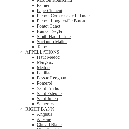
Mouton Rothschild
Palmer
Pape Clement
Pichon Comtesse de Lalande
Pichon Longueville Baron
Pontet Canet
Rauzan Segla
Smith Haut Lafitte
Sociando Mallet
Talbot
APPELLATIONS
Haut Medoc
Margaux
Medoc
Pauillac
Pessac Leognan
Pomerol
Saint Emilion
Saint Estephe
Saint Julien
Sauternes
RIGHT BANK
Angelus
Ausone
Cheval Blanc