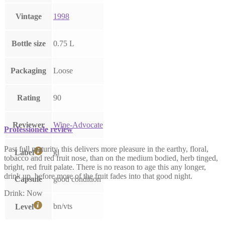
Vintage
1998
Bottle size
0.75 L
Packaging
Loose
Rating
90
Reviewer
Wine-Advocate
Professionele review
Past full maturity, this delivers more pleasure in the earthy, floral,
gl
Label
tobacco and red fruit nose, than on the medium bodied, herb tinged,
bright, red fruit palate. There is no reason to age this any longer,
drink up, before more of the fruit fades into that good night.
Capsule
good condition
Drink: Now
bn/vts
Level