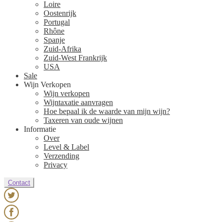
Loire
Oostenrijk
Portugal
Rhône
Spanje
Zuid-Afrika
Zuid-West Frankrijk
USA
Sale
Wijn Verkopen
Wijn verkopen
Wijntaxatie aanvragen
Hoe bepaal ik de waarde van mijn wijn?
Taxeren van oude wijnen
Informatie
Over
Level & Label
Verzending
Privacy
Contact