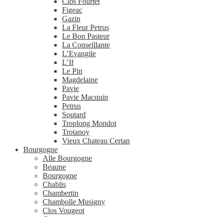
Clos Fourtet
Figeac
Gazin
La Fleur Petrus
Le Bon Pasteur
La Conseillante
L’Evangile
L’If
Le Pin
Magdelaine
Pavie
Pavie Macquin
Petrus
Soutard
Troplong Mondot
Trotanoy
Vieux Chateau Certan
Bourgogne
Alle Bourgogne
Beaune
Bourgogne
Chablis
Chambertin
Chambolle Musigny
Clos Vougeot