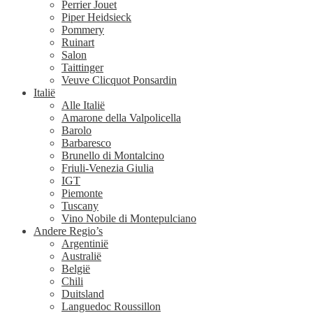
Perrier Jouet
Piper Heidsieck
Pommery
Ruinart
Salon
Taittinger
Veuve Clicquot Ponsardin
Italië
Alle Italië
Amarone della Valpolicella
Barolo
Barbaresco
Brunello di Montalcino
Friuli-Venezia Giulia
IGT
Piemonte
Tuscany
Vino Nobile di Montepulciano
Andere Regio’s
Argentinië
Australië
België
Chili
Duitsland
Languedoc Roussillon