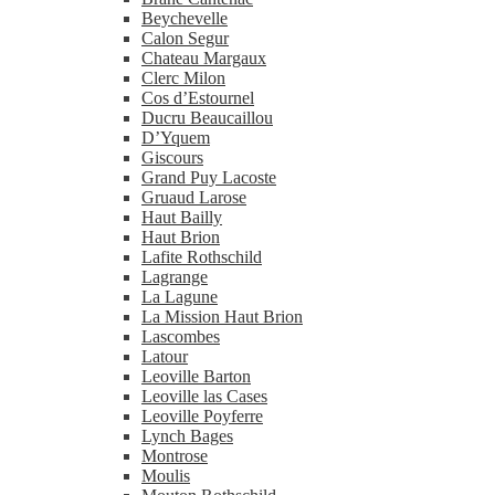
Beychevelle
Calon Segur
Chateau Margaux
Clerc Milon
Cos d’Estournel
Ducru Beaucaillou
D’Yquem
Giscours
Grand Puy Lacoste
Gruaud Larose
Haut Bailly
Haut Brion
Lafite Rothschild
Lagrange
La Lagune
La Mission Haut Brion
Lascombes
Latour
Leoville Barton
Leoville las Cases
Leoville Poyferre
Lynch Bages
Montrose
Moulis