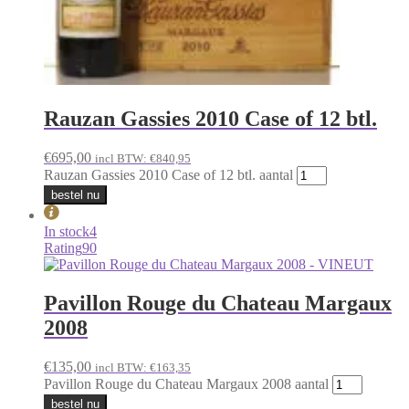
Rauzan Gassies 2010 Case of 12 btl.
€
695,00
incl BTW:
€
840,95
Rauzan Gassies 2010 Case of 12 btl. aantal
bestel nu
In stock
4
Rating
90
Pavillon Rouge du Chateau Margaux
2008
€
135,00
incl BTW:
€
163,35
Pavillon Rouge du Chateau Margaux 2008 aantal
bestel nu