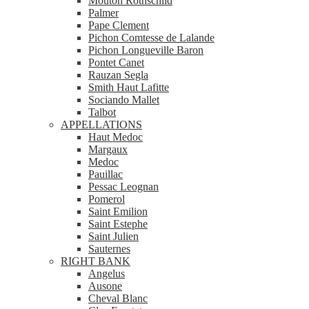
Mouton Rothschild
Palmer
Pape Clement
Pichon Comtesse de Lalande
Pichon Longueville Baron
Pontet Canet
Rauzan Segla
Smith Haut Lafitte
Sociando Mallet
Talbot
APPELLATIONS
Haut Medoc
Margaux
Medoc
Pauillac
Pessac Leognan
Pomerol
Saint Emilion
Saint Estephe
Saint Julien
Sauternes
RIGHT BANK
Angelus
Ausone
Cheval Blanc