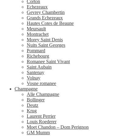
Corton
Echezeaux
Gevrey Chambertin
Grands Echezeaux
Hautes Cotes de Beaune
Meursault
Montrachet
Morey Saint Denis
Nuits Saint Georges
Pommard
Richebourg
Romanee Saint Vivant
Saint Aubain
Santenay
Volnay
Vosne romanee
Champagne
Alle Champagne
Bollinger
Deutz
Krug
Laurent Perrier
Louis Roederer
Moet Chandon – Dom Perignon
GM Mumm