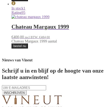
In stock
1
Rating
95
Chateau Margaux 1999
€
400,00
incl BTW:
€
484,00
Chateau Margaux 1999 aantal
bestel nu
Nieuws van Vineut
Schrijf u in en blijf op de hoogte van onze
laatste aanwinsten!
INSCHRIJVEN