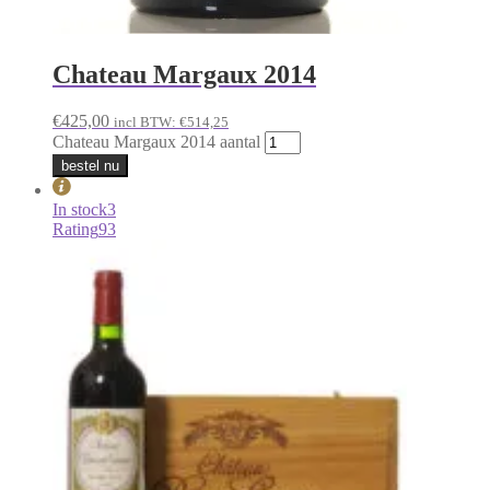
Chateau Margaux 2014
€
425,00
incl BTW:
€
514,25
Chateau Margaux 2014 aantal
bestel nu
In stock
3
Rating
93