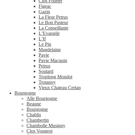
Clos Fourtet
Figeac
Gazin
La Fleur Petrus
Le Bon Pasteur
La Conseillante
L’Evangile
L’If
Le Pin
Magdelaine
Pavie
Pavie Macquin
Petrus
Soutard
Troplong Mondot
Trotanoy
Vieux Chateau Certan
Bourgogne
Alle Bourgogne
Beaune
Bourgogne
Chablis
Chambertin
Chambolle Musigny
Clos Vougeot