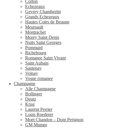
Corton
Echezeaux
Gevrey Chambertin
Grands Echezeaux
Hautes Cotes de Beaune
Meursault
Montrachet
Morey Saint Denis
Nuits Saint Georges
Pommard
Richebourg
Romanee Saint Vivant
Saint Aubain
Santenay
Volnay
Vosne romanee
Champagne
Alle Champagne
Bollinger
Deutz
Krug
Laurent Perrier
Louis Roederer
Moet Chandon – Dom Perignon
GM Mumm