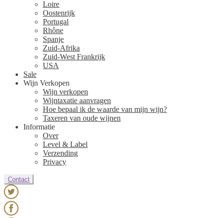
Loire
Oostenrijk
Portugal
Rhône
Spanje
Zuid-Afrika
Zuid-West Frankrijk
USA
Sale
Wijn Verkopen
Wijn verkopen
Wijntaxatie aanvragen
Hoe bepaal ik de waarde van mijn wijn?
Taxeren van oude wijnen
Informatie
Over
Level & Label
Verzending
Privacy
Contact