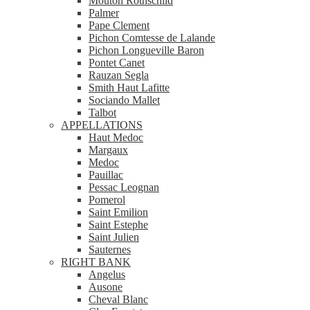
Mouton Rothschild
Palmer
Pape Clement
Pichon Comtesse de Lalande
Pichon Longueville Baron
Pontet Canet
Rauzan Segla
Smith Haut Lafitte
Sociando Mallet
Talbot
APPELLATIONS
Haut Medoc
Margaux
Medoc
Pauillac
Pessac Leognan
Pomerol
Saint Emilion
Saint Estephe
Saint Julien
Sauternes
RIGHT BANK
Angelus
Ausone
Cheval Blanc