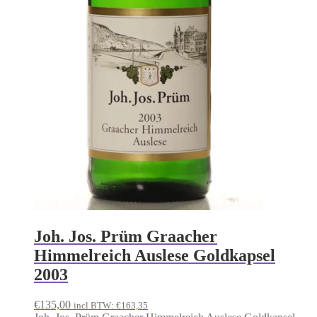
Joh. Jos. Prüm Graacher
Himmelreich Auslese Goldkapsel
2003
€
135,00
incl BTW:
€
163,35