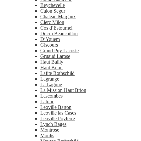
Beychevelle
Calon Segur
Chateau Margaux
Clerc Milon
Cos d’Estournel
Ducru Beaucaillou
D’Yquem
Giscours
Grand Puy Lacoste
Gruaud Larose
Haut Bailly
Haut Brion
Lafite Rothschild
Lagrange
La Lagune
La Mission Haut Brion
Lascombes
Latour
Leoville Barton
Leoville las Cases
Leoville Poyferre
Lynch Bages
Montrose
Moulis