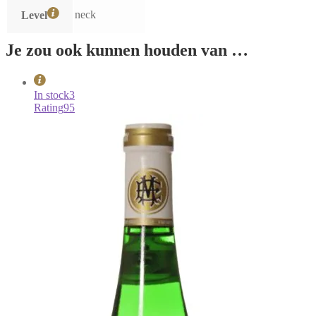
neck
Level
Je zou ook kunnen houden van …
In stock
3
Rating
95