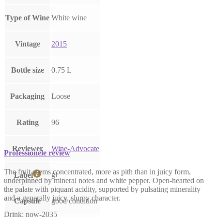
Type of Wine
White wine
Vintage
2015
Bottle size
0.75 L
Packaging
Loose
Rating
96
Reviewer
Wine-Advocate
Professionele review
The fruit seems concentrated, more as pith than in juicy form,
gl
Label
underpinned by mineral notes and white pepper. Open-hearted on
the palate with piquant acidity, supported by pulsating minerality
and a generally juicy, slurpy character.
Capsule
good condition
Drink: now-2035