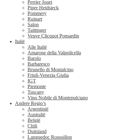
Perrier Jouet
Piper Heidsieck
Pommery
Ruinart
Salon
Taittinger
Veuve Clicquot Ponsardin
Italië
Alle Italië
Amarone della Valpolicella
Barolo
Barbaresco
Brunello di Montalcino
Friuli-Venezia Giulia
IGT
Piemonte
Tuscany
Vino Nobile di Montepulciano
Andere Regio’s
Argentinië
Australië
België
Chili
Duitsland
Languedoc Roussillon