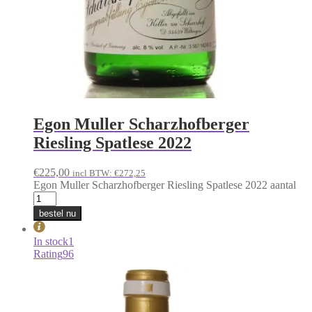
Egon Muller Scharzhofberger
Riesling Spatlese 2022
€
225,00
incl BTW:
€
272,25
Egon Muller Scharzhofberger Riesling Spatlese 2022 aantal
bestel nu
In stock
1
Rating
96