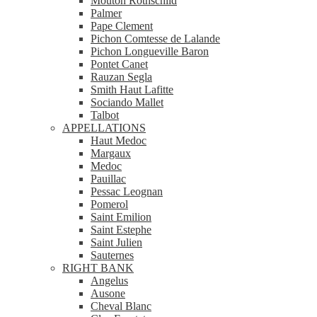
Mouton Rothschild
Palmer
Pape Clement
Pichon Comtesse de Lalande
Pichon Longueville Baron
Pontet Canet
Rauzan Segla
Smith Haut Lafitte
Sociando Mallet
Talbot
APPELLATIONS
Haut Medoc
Margaux
Medoc
Pauillac
Pessac Leognan
Pomerol
Saint Emilion
Saint Estephe
Saint Julien
Sauternes
RIGHT BANK
Angelus
Ausone
Cheval Blanc