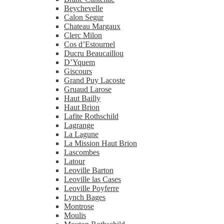
Beychevelle
Calon Segur
Chateau Margaux
Clerc Milon
Cos d’Estournel
Ducru Beaucaillou
D’Yquem
Giscours
Grand Puy Lacoste
Gruaud Larose
Haut Bailly
Haut Brion
Lafite Rothschild
Lagrange
La Lagune
La Mission Haut Brion
Lascombes
Latour
Leoville Barton
Leoville las Cases
Leoville Poyferre
Lynch Bages
Montrose
Moulis