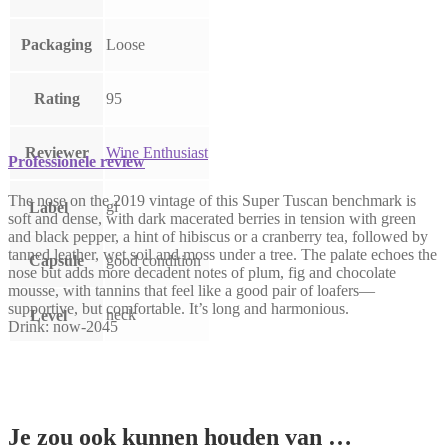
Packaging
Loose
Rating
95
Reviewer
Wine Enthusiast
Professionele review
The nose on the 2019 vintage of this Super Tuscan benchmark is
gl
Label
soft and dense, with dark macerated berries in tension with green
and black pepper, a hint of hibiscus or a cranberry tea, followed by
tanned leather, wet soil and moss under a tree. The palate echoes the
Capsule
good condition
nose but adds more decadent notes of plum, fig and chocolate
mousse, with tannins that feel like a good pair of loafers—
supportive, but comfortable. It’s long and harmonious.
neck
Level
Drink: now-2045
Je zou ook kunnen houden van …