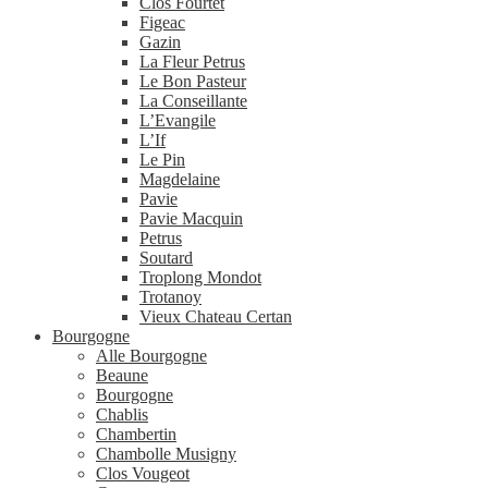
Clos Fourtet
Figeac
Gazin
La Fleur Petrus
Le Bon Pasteur
La Conseillante
L’Evangile
L’If
Le Pin
Magdelaine
Pavie
Pavie Macquin
Petrus
Soutard
Troplong Mondot
Trotanoy
Vieux Chateau Certan
Bourgogne
Alle Bourgogne
Beaune
Bourgogne
Chablis
Chambertin
Chambolle Musigny
Clos Vougeot