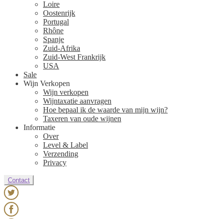
Loire
Oostenrijk
Portugal
Rhône
Spanje
Zuid-Afrika
Zuid-West Frankrijk
USA
Sale
Wijn Verkopen
Wijn verkopen
Wijntaxatie aanvragen
Hoe bepaal ik de waarde van mijn wijn?
Taxeren van oude wijnen
Informatie
Over
Level & Label
Verzending
Privacy
Contact