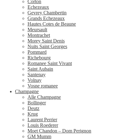
Corton
Echezeaux
Gevrey Chambertin
Grands Echezeaux
Hautes Cotes de Beaune
Meursault
Montrachet
Morey Saint Denis
Nuits Saint Georges
Pommard
Richebourg
Romanee Saint Vivant
Saint Aubain
Santenay
Volnay
Vosne romanee
Champagne
Alle Champagne
Bollinger
Deutz
Krug
Laurent Perrier
Louis Roederer
Moet Chandon – Dom Perignon
GM Mumm