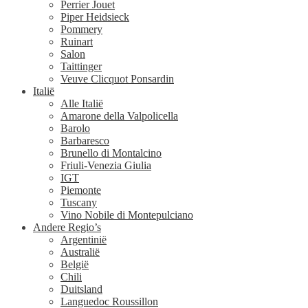
Perrier Jouet
Piper Heidsieck
Pommery
Ruinart
Salon
Taittinger
Veuve Clicquot Ponsardin
Italië
Alle Italië
Amarone della Valpolicella
Barolo
Barbaresco
Brunello di Montalcino
Friuli-Venezia Giulia
IGT
Piemonte
Tuscany
Vino Nobile di Montepulciano
Andere Regio’s
Argentinië
Australië
België
Chili
Duitsland
Languedoc Roussillon