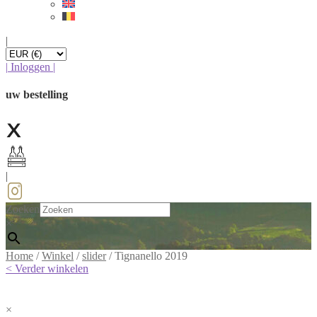
|
|
Inloggen
|
uw bestelling
|
Zoeken
×
Home
/
Winkel
/
slider
/
Tignanello 2019
< Verder winkelen
×