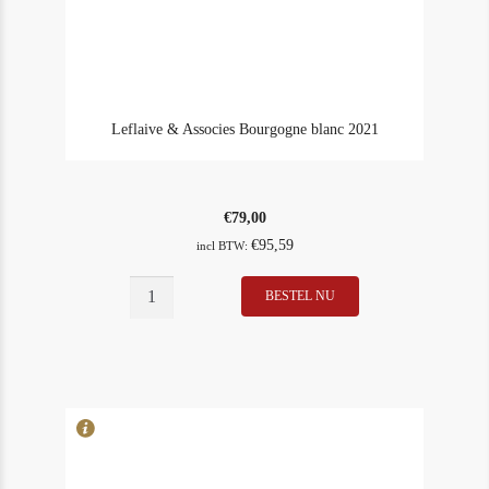
Leflaive & Associes Bourgogne blanc 2021
€
79,00
€
95,59
incl BTW:
BESTEL NU
In Stock
3
Rating
92