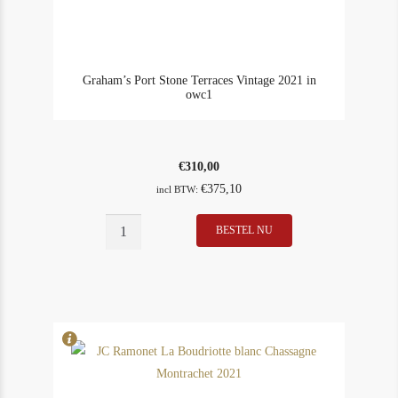
Graham’s Port Stone Terraces Vintage 2021 in
owc1
€
310,00
€
375,10
incl BTW:
BESTEL NU
In Stock
1