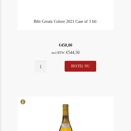
Bibi Greatz Colore 2021 Case of 3 btl.
€
450,00
€
544,50
incl BTW:
BESTEL NU
In Stock
1
Rating
95