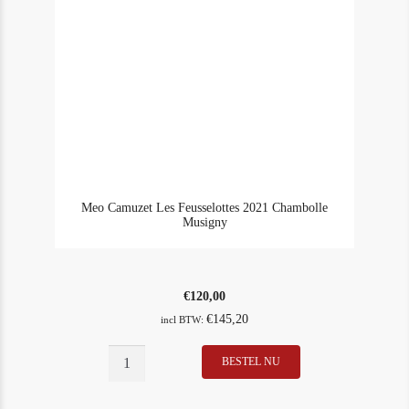
Meo Camuzet Les Feusselottes 2021 Chambolle
Musigny
€
120,00
€
145,20
incl BTW:
BESTEL NU
In Stock
1
Rating
93