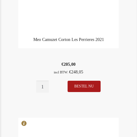
Meo Camuzet Corton Les Perrieres 2021
€
205,00
€
248,05
incl BTW:
BESTEL NU
In Stock
2
Rating
93