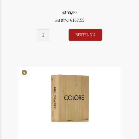
€
155,00
€
187,55
incl BTW:
BESTEL NU
In Stock
4
Rating
100