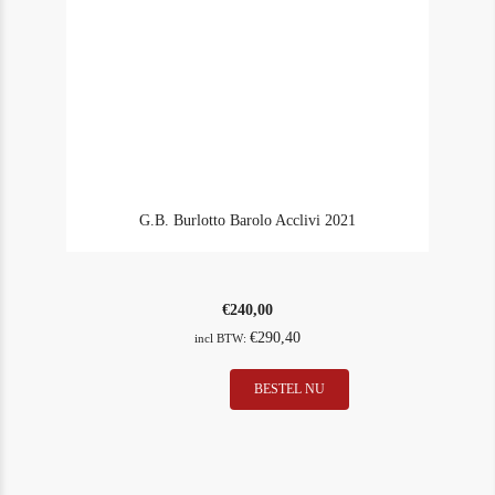
G.B. Burlotto Barolo Acclivi 2021
€
240,00
€
290,40
incl BTW:
BESTEL NU
In Stock
1
Rating
99