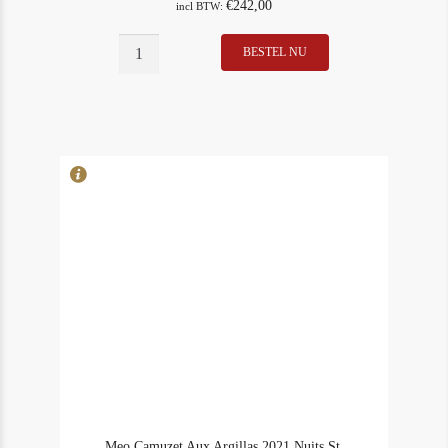
€
242,00
incl BTW:
BESTEL NU
In Stock
3
Rating
93
Meo Camuzet Aux Argillas 2021 Nuits St.