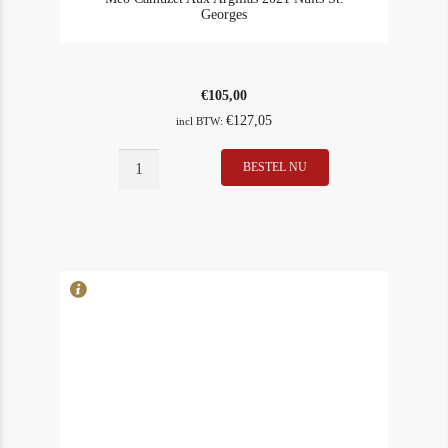
Georges
€
105,00
€
127,05
incl BTW:
BESTEL NU
In Stock
2
Rating
93