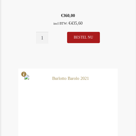
€
360,00
€
435,60
incl BTW:
BESTEL NU
In Stock
1
Rating
93