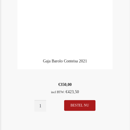
Gaja Barolo Conteisa 2021
€
350,00
€
423,50
incl BTW:
BESTEL NU
In Stock
6
Rating
97