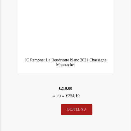
JC Ramonet La Boudriotte blanc 2021 Chassagne
Montrachet
€
210,00
€
254,10
incl BTW:
BESTEL NU
In Stock
2