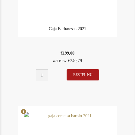
Gaja Barbaresco 2021
€
199,00
€
240,79
incl BTW:
BESTEL NU
In Stock
5
Rating
96