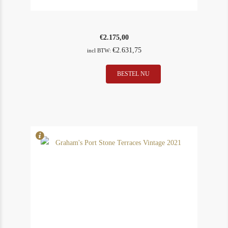
€
2.175,00
€
2.631,75
incl BTW:
BESTEL NU
In Stock
2
Rating
95