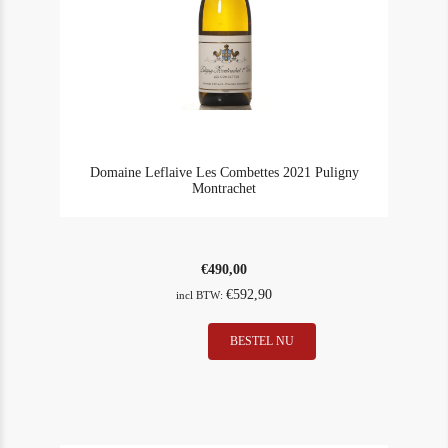
Domaine Leflaive Les Combettes 2021 Puligny
Montrachet
€
490,00
€
592,90
incl BTW:
BESTEL NU
In Stock
2
Rating
94