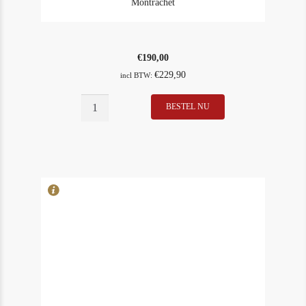
Montrachet
€
190,00
€
229,90
incl BTW:
BESTEL NU
In Stock
2
Rating
90