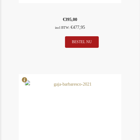
€
395,00
€
477,95
incl BTW:
BESTEL NU
In Stock
18
Rating
96