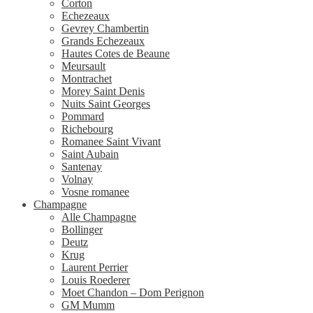
Corton
Echezeaux
Gevrey Chambertin
Grands Echezeaux
Hautes Cotes de Beaune
Meursault
Montrachet
Morey Saint Denis
Nuits Saint Georges
Pommard
Richebourg
Romanee Saint Vivant
Saint Aubain
Santenay
Volnay
Vosne romanee
Champagne
Alle Champagne
Bollinger
Deutz
Krug
Laurent Perrier
Louis Roederer
Moet Chandon – Dom Perignon
GM Mumm