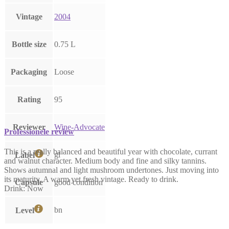
Vintage
2004
Bottle size
0.75 L
Packaging
Loose
Rating
95
Reviewer
Wine-Advocate
Professionele review
This is a really balanced and beautiful year with chocolate, currant
gl
Label
and walnut character. Medium body and fine and silky tannins.
Shows autumnal and light mushroom undertones. Just moving into
its maturity. A warm yet fresh vintage. Ready to drink.
Capsule
good condition
Drink: Now
bn
Level