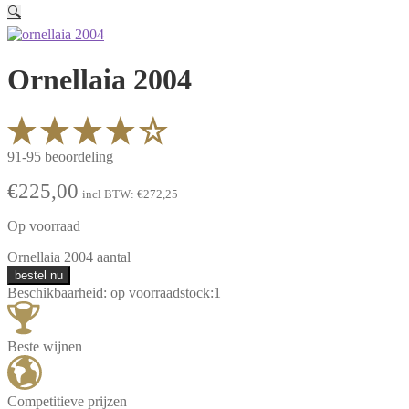
🔍
Ornellaia 2004
91-95 beoordeling
€
225,00
incl BTW:
€
272,25
Op voorraad
Ornellaia 2004 aantal
bestel nu
Beschikbaarheid:
op voorraad
stock:
1
Beste wijnen
Competitieve prijzen