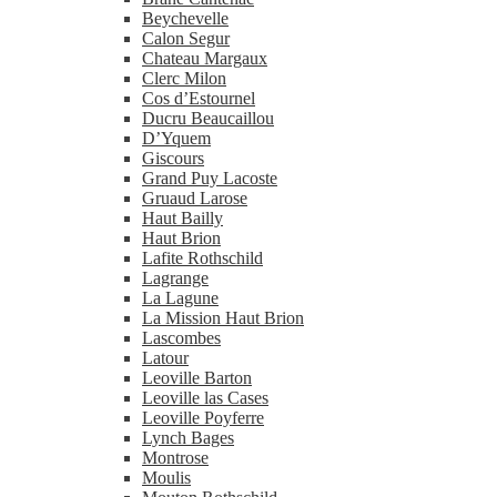
Beychevelle
Calon Segur
Chateau Margaux
Clerc Milon
Cos d’Estournel
Ducru Beaucaillou
D’Yquem
Giscours
Grand Puy Lacoste
Gruaud Larose
Haut Bailly
Haut Brion
Lafite Rothschild
Lagrange
La Lagune
La Mission Haut Brion
Lascombes
Latour
Leoville Barton
Leoville las Cases
Leoville Poyferre
Lynch Bages
Montrose
Moulis