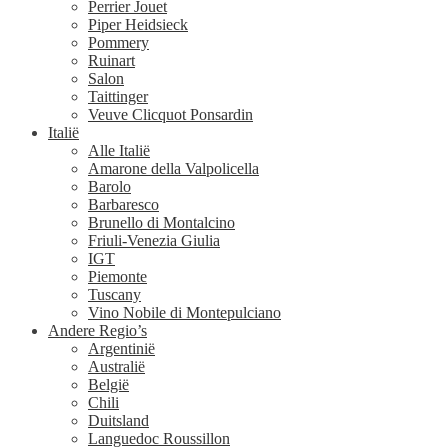
Perrier Jouet
Piper Heidsieck
Pommery
Ruinart
Salon
Taittinger
Veuve Clicquot Ponsardin
Italië
Alle Italië
Amarone della Valpolicella
Barolo
Barbaresco
Brunello di Montalcino
Friuli-Venezia Giulia
IGT
Piemonte
Tuscany
Vino Nobile di Montepulciano
Andere Regio’s
Argentinië
Australië
België
Chili
Duitsland
Languedoc Roussillon