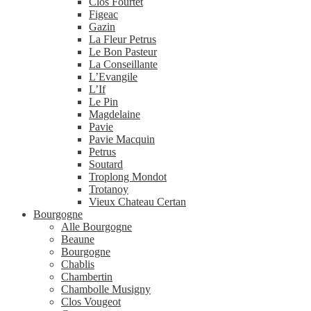
Clos Fourtet
Figeac
Gazin
La Fleur Petrus
Le Bon Pasteur
La Conseillante
L’Evangile
L’If
Le Pin
Magdelaine
Pavie
Pavie Macquin
Petrus
Soutard
Troplong Mondot
Trotanoy
Vieux Chateau Certan
Bourgogne
Alle Bourgogne
Beaune
Bourgogne
Chablis
Chambertin
Chambolle Musigny
Clos Vougeot