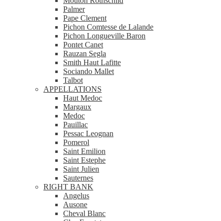
Mouton Rothschild
Palmer
Pape Clement
Pichon Comtesse de Lalande
Pichon Longueville Baron
Pontet Canet
Rauzan Segla
Smith Haut Lafitte
Sociando Mallet
Talbot
APPELLATIONS
Haut Medoc
Margaux
Medoc
Pauillac
Pessac Leognan
Pomerol
Saint Emilion
Saint Estephe
Saint Julien
Sauternes
RIGHT BANK
Angelus
Ausone
Cheval Blanc