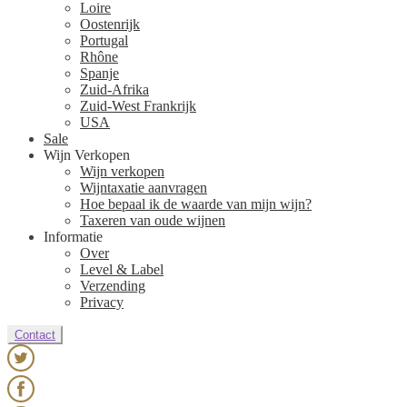
Loire
Oostenrijk
Portugal
Rhône
Spanje
Zuid-Afrika
Zuid-West Frankrijk
USA
Sale
Wijn Verkopen
Wijn verkopen
Wijntaxatie aanvragen
Hoe bepaal ik de waarde van mijn wijn?
Taxeren van oude wijnen
Informatie
Over
Level & Label
Verzending
Privacy
Contact