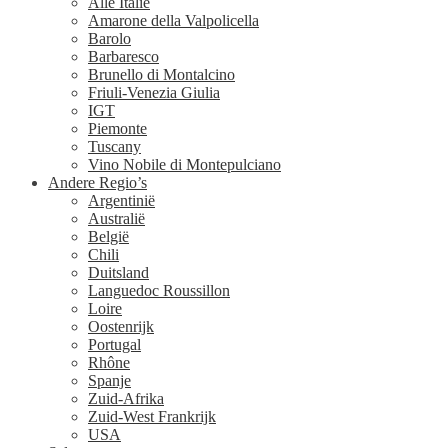
Alle Italië
Amarone della Valpolicella
Barolo
Barbaresco
Brunello di Montalcino
Friuli-Venezia Giulia
IGT
Piemonte
Tuscany
Vino Nobile di Montepulciano
Andere Regio’s
Argentinië
Australië
België
Chili
Duitsland
Languedoc Roussillon
Loire
Oostenrijk
Portugal
Rhône
Spanje
Zuid-Afrika
Zuid-West Frankrijk
USA