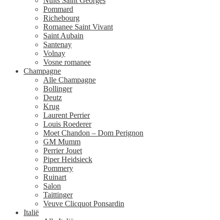
Nuits Saint Georges
Pommard
Richebourg
Romanee Saint Vivant
Saint Aubain
Santenay
Volnay
Vosne romanee
Champagne
Alle Champagne
Bollinger
Deutz
Krug
Laurent Perrier
Louis Roederer
Moet Chandon – Dom Perignon
GM Mumm
Perrier Jouet
Piper Heidsieck
Pommery
Ruinart
Salon
Taittinger
Veuve Clicquot Ponsardin
Italië