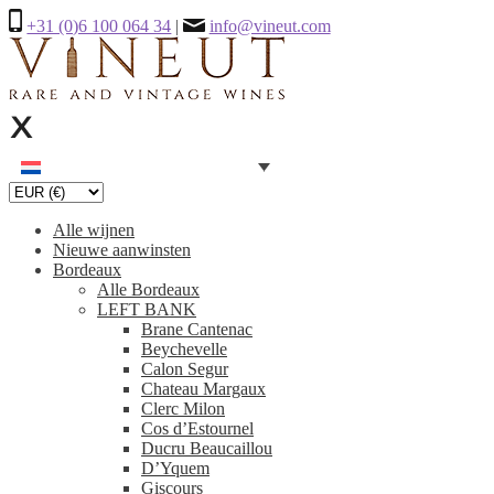
+31 (0)6 100 064 34
|
info@vineut.com
Alle wijnen
Nieuwe aanwinsten
Bordeaux
Alle Bordeaux
LEFT BANK
Brane Cantenac
Beychevelle
Calon Segur
Chateau Margaux
Clerc Milon
Cos d’Estournel
Ducru Beaucaillou
D’Yquem
Giscours