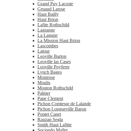
Grand Puy Lacoste
Gruaud Larose
Haut Bailly
Haut Brion
Lafite Rothschild
Lagrange
La Lagune
La Mission Haut Brion
Lascombes
Latour
Leoville Barton
Leoville las Cases
Leoville Poyferre
Lynch Bages
Montrose
Moulis
Mouton Rothschild
Palmer
Pape Clement
Pichon Comtesse de Lalande
Pichon Longueville Baron
Pontet Canet
Rauzan Segla
Smith Haut Lafitte
Sociando Mallet