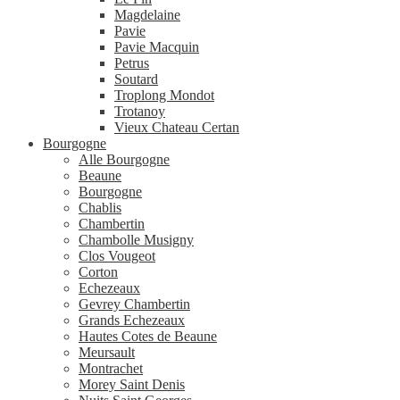
Magdelaine
Pavie
Pavie Macquin
Petrus
Soutard
Troplong Mondot
Trotanoy
Vieux Chateau Certan
Bourgogne
Alle Bourgogne
Beaune
Bourgogne
Chablis
Chambertin
Chambolle Musigny
Clos Vougeot
Corton
Echezeaux
Gevrey Chambertin
Grands Echezeaux
Hautes Cotes de Beaune
Meursault
Montrachet
Morey Saint Denis