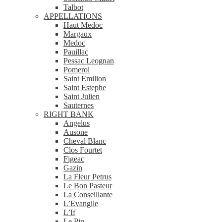
Talbot
APPELLATIONS
Haut Medoc
Margaux
Medoc
Pauillac
Pessac Leognan
Pomerol
Saint Emilion
Saint Estephe
Saint Julien
Sauternes
RIGHT BANK
Angelus
Ausone
Cheval Blanc
Clos Fourtet
Figeac
Gazin
La Fleur Petrus
Le Bon Pasteur
La Conseillante
L’Evangile
L’If
Le Pin