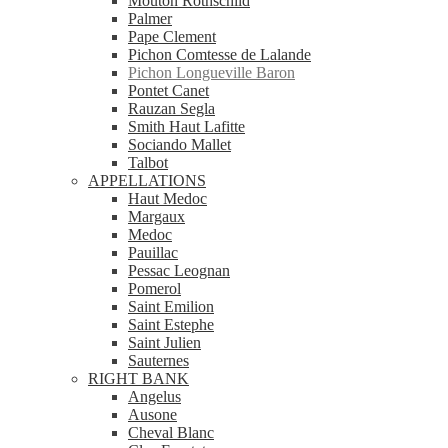
Mouton Rothschild
Palmer
Pape Clement
Pichon Comtesse de Lalande
Pichon Longueville Baron
Pontet Canet
Rauzan Segla
Smith Haut Lafitte
Sociando Mallet
Talbot
APPELLATIONS
Haut Medoc
Margaux
Medoc
Pauillac
Pessac Leognan
Pomerol
Saint Emilion
Saint Estephe
Saint Julien
Sauternes
RIGHT BANK
Angelus
Ausone
Cheval Blanc