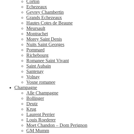
Corton
Echezeaux
Gevrey Chambertin
Grands Echezeaux
Hautes Cotes de Beaune
Meursault
Montrachet
Morey Saint Denis
Nuits Saint Georges
Pommard
Richebourg
Romanee Saint Vivant
Saint Aubain
Santenay
Volnay
Vosne romanee
Champagne
Alle Champagne
Bollinger
Deutz
Krug
Laurent Perrier
Louis Roederer
Moet Chandon – Dom Perignon
GM Mumm