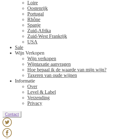
Loire
Oostenrijk
Portugal
Rhône
Spanje
Zuid-Afrika
Zuid-West Frankrijk
USA
Sale
Wijn Verkopen
Wijn verkopen
Wijntaxatie aanvragen
Hoe bepaal ik de waarde van mijn wijn?
Taxeren van oude wijnen
Informatie
Over
Level & Label
Verzending
Privacy
Contact