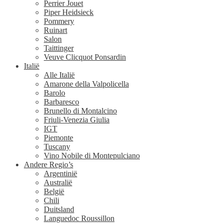
Perrier Jouet
Piper Heidsieck
Pommery
Ruinart
Salon
Taittinger
Veuve Clicquot Ponsardin
Italië
Alle Italië
Amarone della Valpolicella
Barolo
Barbaresco
Brunello di Montalcino
Friuli-Venezia Giulia
IGT
Piemonte
Tuscany
Vino Nobile di Montepulciano
Andere Regio’s
Argentinië
Australië
België
Chili
Duitsland
Languedoc Roussillon