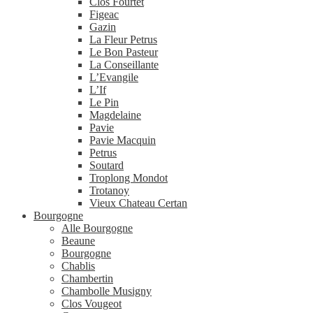
Clos Fourtet
Figeac
Gazin
La Fleur Petrus
Le Bon Pasteur
La Conseillante
L’Evangile
L’If
Le Pin
Magdelaine
Pavie
Pavie Macquin
Petrus
Soutard
Troplong Mondot
Trotanoy
Vieux Chateau Certan
Bourgogne
Alle Bourgogne
Beaune
Bourgogne
Chablis
Chambertin
Chambolle Musigny
Clos Vougeot