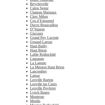
Beychevelle
Calon Segur
Chateau Margaux
Clerc Milon
Cos d’Estournel
Ducru Beaucaillou
D’Yquem
Giscours
Grand Puy Lacoste
Gruaud Larose
Haut Bailly
Haut Brion
Lafite Rothschild
Lagrange
La Lagune
La Mission Haut Brion
Lascombes
Latour
Leoville Barton
Leoville las Cases
Leoville Poyferre
Lynch Bages
Montrose
Moulis