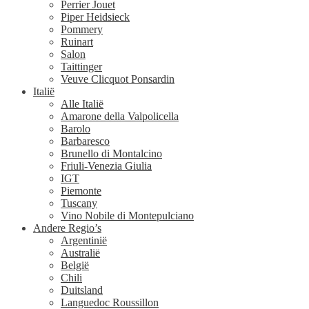
Perrier Jouet
Piper Heidsieck
Pommery
Ruinart
Salon
Taittinger
Veuve Clicquot Ponsardin
Italië
Alle Italië
Amarone della Valpolicella
Barolo
Barbaresco
Brunello di Montalcino
Friuli-Venezia Giulia
IGT
Piemonte
Tuscany
Vino Nobile di Montepulciano
Andere Regio’s
Argentinië
Australië
België
Chili
Duitsland
Languedoc Roussillon