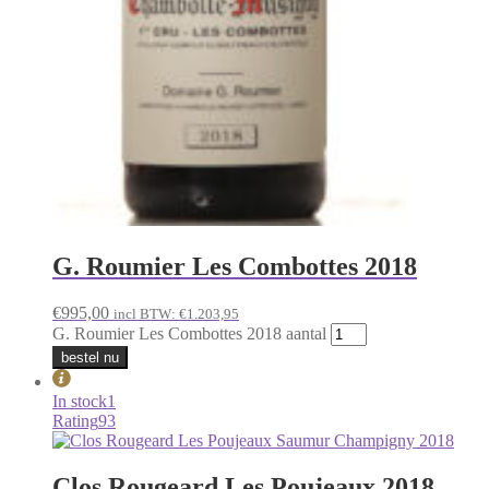
G. Roumier Les Combottes 2018
€
995,00
incl BTW:
€
1.203,95
G. Roumier Les Combottes 2018 aantal
bestel nu
In stock
1
Rating
93
Clos Rougeard Les Poujeaux 2018