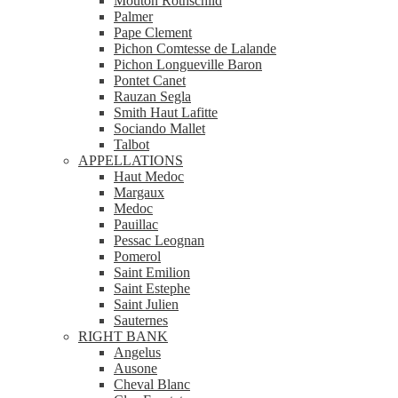
Mouton Rothschild
Palmer
Pape Clement
Pichon Comtesse de Lalande
Pichon Longueville Baron
Pontet Canet
Rauzan Segla
Smith Haut Lafitte
Sociando Mallet
Talbot
APPELLATIONS
Haut Medoc
Margaux
Medoc
Pauillac
Pessac Leognan
Pomerol
Saint Emilion
Saint Estephe
Saint Julien
Sauternes
RIGHT BANK
Angelus
Ausone
Cheval Blanc