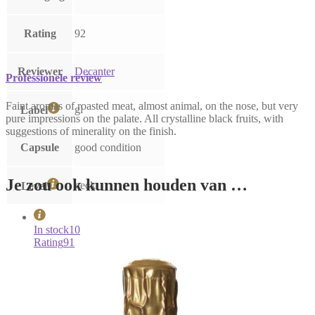
Rating
92
Reviewer
Decanter
Professionele review
Faint aromas of roasted meat, almost animal, on the nose, but very
gl
Label
pure impressions on the palate. All crystalline black fruits, with
suggestions of minerality on the finish.
Capsule
good condition
Je zou ook kunnen houden van …
neck
Level
In stock
10
Rating
91