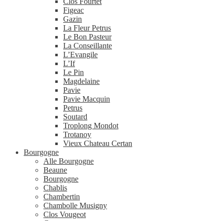
Clos Fourtet
Figeac
Gazin
La Fleur Petrus
Le Bon Pasteur
La Conseillante
L’Evangile
L’If
Le Pin
Magdelaine
Pavie
Pavie Macquin
Petrus
Soutard
Troplong Mondot
Trotanoy
Vieux Chateau Certan
Bourgogne
Alle Bourgogne
Beaune
Bourgogne
Chablis
Chambertin
Chambolle Musigny
Clos Vougeot