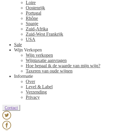
Loire
Oostenrijk
Portugal
Rhône
Spanje
Zuid-Afrika
Zuid-West Frankrijk
USA
Sale
Wijn Verkopen
Wijn verkopen
Wijntaxatie aanvragen
Hoe bepaal ik de waarde van mijn wijn?
Taxeren van oude wijnen
Informatie
Over
Level & Label
Verzending
Privacy
Contact