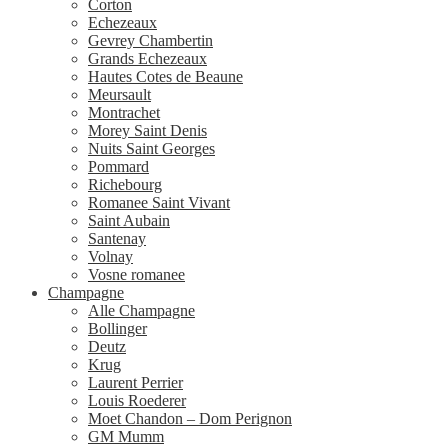
Corton
Echezeaux
Gevrey Chambertin
Grands Echezeaux
Hautes Cotes de Beaune
Meursault
Montrachet
Morey Saint Denis
Nuits Saint Georges
Pommard
Richebourg
Romanee Saint Vivant
Saint Aubain
Santenay
Volnay
Vosne romanee
Champagne
Alle Champagne
Bollinger
Deutz
Krug
Laurent Perrier
Louis Roederer
Moet Chandon – Dom Perignon
GM Mumm