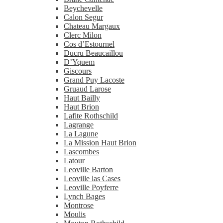
Beychevelle
Calon Segur
Chateau Margaux
Clerc Milon
Cos d’Estournel
Ducru Beaucaillou
D’Yquem
Giscours
Grand Puy Lacoste
Gruaud Larose
Haut Bailly
Haut Brion
Lafite Rothschild
Lagrange
La Lagune
La Mission Haut Brion
Lascombes
Latour
Leoville Barton
Leoville las Cases
Leoville Poyferre
Lynch Bages
Montrose
Moulis