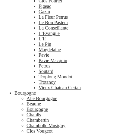
Clos Fourtet
Figeac
Gazin
La Fleur Petrus
Le Bon Pasteur
La Conseillante
L’Evangile
L’If
Le Pin
Magdelaine
Pavie
Pavie Macquin
Petrus
Soutard
Troplong Mondot
Trotanoy
Vieux Chateau Certan
Bourgogne
Alle Bourgogne
Beaune
Bourgogne
Chablis
Chambertin
Chambolle Musigny
Clos Vougeot