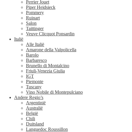
Perrier Jouet
Piper Heidsieck
Pommery
Ruinart
Salon
Taittinger
Veuve Clicquot Ponsardin
Italië
Alle Italië
Amarone della Valpolicella
Barolo
Barbaresco
Brunello di Montalcino
Friuli-Venezia Giulia
IGT
Piemonte
Tuscany
Vino Nobile di Montepulciano
Andere Regio’s
Argentinië
Australië
België
Chili
Duitsland
Languedoc Roussillon