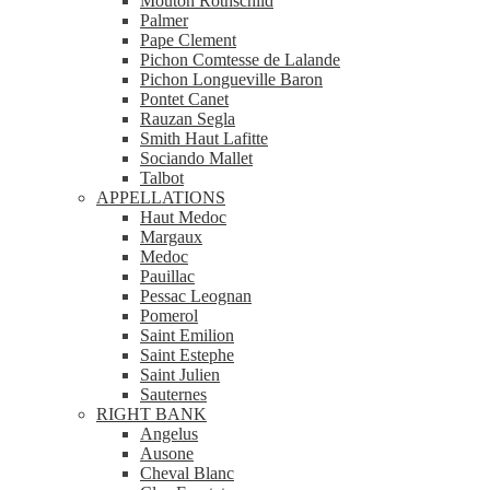
Mouton Rothschild
Palmer
Pape Clement
Pichon Comtesse de Lalande
Pichon Longueville Baron
Pontet Canet
Rauzan Segla
Smith Haut Lafitte
Sociando Mallet
Talbot
APPELLATIONS
Haut Medoc
Margaux
Medoc
Pauillac
Pessac Leognan
Pomerol
Saint Emilion
Saint Estephe
Saint Julien
Sauternes
RIGHT BANK
Angelus
Ausone
Cheval Blanc