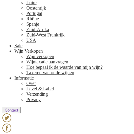
Loire
Oostenrijk
Portugal
Rhône
Spanje
Zuid-Afrika
Zuid-West Frankrijk
USA
Sale
Wijn Verkopen
Wijn verkopen
Wijntaxatie aanvragen
Hoe bepaal ik de waarde van mijn wijn?
Taxeren van oude wijnen
Informatie
Over
Level & Label
Verzending
Privacy
Contact