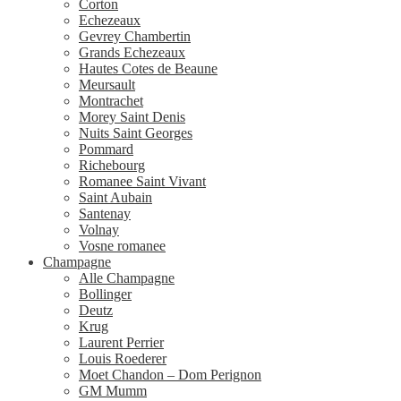
Corton
Echezeaux
Gevrey Chambertin
Grands Echezeaux
Hautes Cotes de Beaune
Meursault
Montrachet
Morey Saint Denis
Nuits Saint Georges
Pommard
Richebourg
Romanee Saint Vivant
Saint Aubain
Santenay
Volnay
Vosne romanee
Champagne
Alle Champagne
Bollinger
Deutz
Krug
Laurent Perrier
Louis Roederer
Moet Chandon – Dom Perignon
GM Mumm