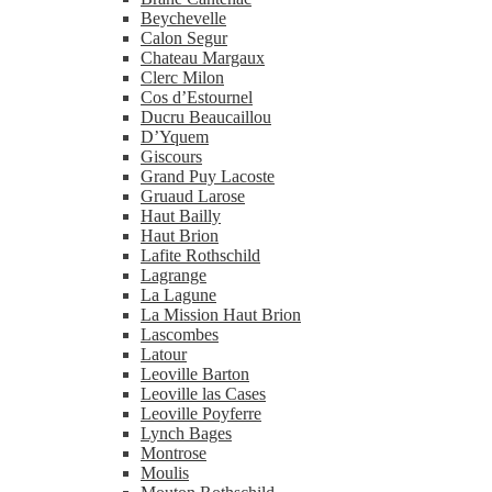
Beychevelle
Calon Segur
Chateau Margaux
Clerc Milon
Cos d’Estournel
Ducru Beaucaillou
D’Yquem
Giscours
Grand Puy Lacoste
Gruaud Larose
Haut Bailly
Haut Brion
Lafite Rothschild
Lagrange
La Lagune
La Mission Haut Brion
Lascombes
Latour
Leoville Barton
Leoville las Cases
Leoville Poyferre
Lynch Bages
Montrose
Moulis