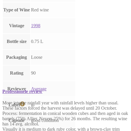
Type of Wine
Red wine
Vintage
1998
Bottle size
0.75 L
Packaging
Loose
Rating
90
Reviewer
Average
Professionele review
More intense rainfall year with rainfall levels higher than usual.
gl
Label
These factors forced the harvest was delayed until 20 October.
Process: fermentation in conical wooden cubes and then aged in oak
barrels (75% Allier, Nevers 25%) for 26 months. The resulting wine
Capsule
good condition
has 14 avg. alcohol.
Visually it is medium to dark ruby ​​color, with a brown-clay trim